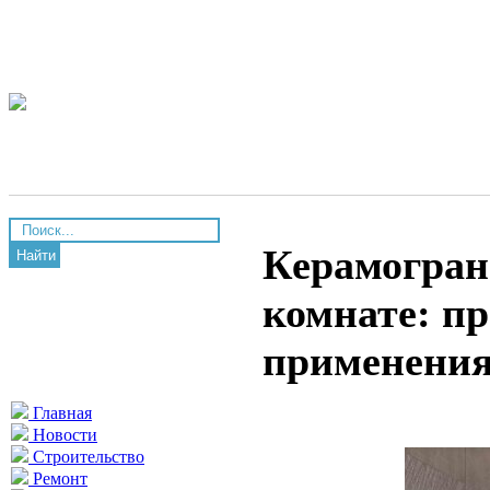
Керамогран
Найти
комнате: п
применени
Главная
Новости
Строительство
Ремонт