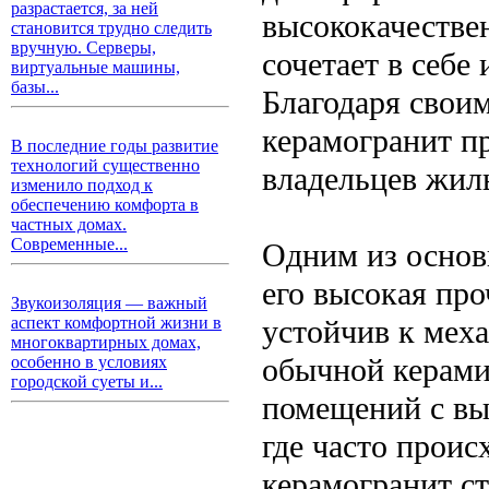
разрастается, за ней
высококачестве
становится трудно следить
вручную. Серверы,
сочетает в себе
виртуальные машины,
базы...
Благодаря свои
керамогранит пр
В последние годы развитие
технологий существенно
владельцев жил
изменило подход к
обеспечению комфорта в
частных домах.
Современные...
Одним из основ
его высокая про
Звукоизоляция — важный
устойчив к мех
аспект комфортной жизни в
многоквартирных домах,
обычной керами
особенно в условиях
городской суеты и...
помещений с вы
где часто проис
керамогранит с