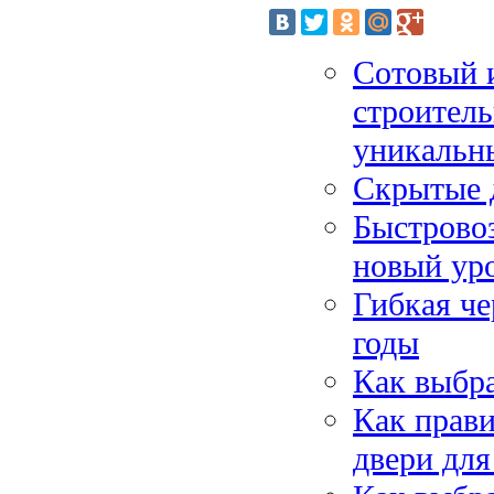
Сотовый 
строитель
уникальн
Скрытые д
Быстровоз
новый ур
Гибкая че
годы
Как выбра
Как прав
двери для