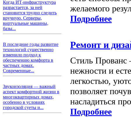
Когда ИТ-инфраструктура
желаемого резу
разрастается, за ней
становится трудно следить
Подробнее
вручную. Серверы,
виртуальные машины,
базы...
Ремонт и диза
В последние годы развитие
технологий существенно
изменило подход к
Стиль Прованс 
обеспечению комфорта в
частных домах.
нежности и есте
Современные...
легкостью, уют
Звукоизоляция — важный
позволяет почув
аспект комфортной жизни в
многоквартирных домах,
насладиться пр
особенно в условиях
городской суеты и...
Подробнее