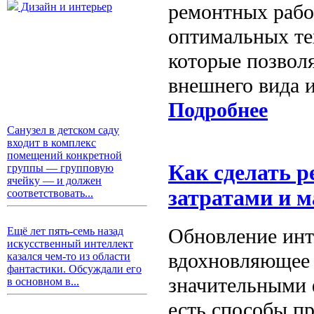
ремонтных рабо
Дизайн и интерьер
оптимальных тех
которые позволя
внешнего вида и
Подробнее
Санузел в детском саду
входит в комплекс
помещений конкретной
Как сделать 
группы — групповую
ячейку — и должен
затратами и 
соответствовать...
Обновление инт
Ещё лет пять-семь назад
искусственный интеллект
вдохновляющее з
казался чем-то из области
фантастики. Обсуждали его
значительными 
в основном в...
есть способы пр