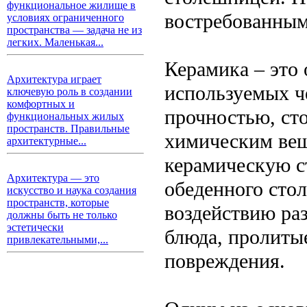
функциональное жилище в
востребованным
условиях ограниченного
пространства — задача не из
легких. Маленькая...
Керамика – это 
Архитектура играет
используемых ч
ключевую роль в создании
комфортных и
прочностью, ст
функциональных жилых
пространств. Правильные
химическим вещ
архитектурные...
керамическую с
Архитектура — это
обеденного стол
искусство и наука создания
пространств, которые
воздействию ра
должны быть не только
эстетически
блюда, пролиты
привлекательными,...
повреждения.