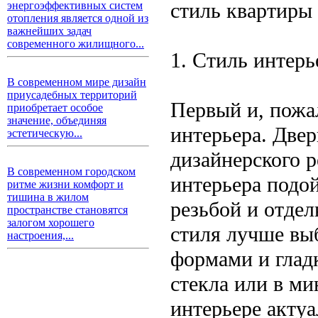
стиль квартиры 
энергоэффективных систем
отопления является одной из
важнейших задач
современного жилищного...
1. Стиль интерь
В современном мире дизайн
приусадебных территорий
Первый и, пожа
приобретает особое
значение, объединяя
интерьера. Две
эстетическую...
дизайнерского 
В современном городском
интерьера подой
ритме жизни комфорт и
тишина в жилом
резьбой и отдел
пространстве становятся
залогом хорошего
стиля лучше вы
настроения,...
формами и глад
стекла или в м
интерьере акту