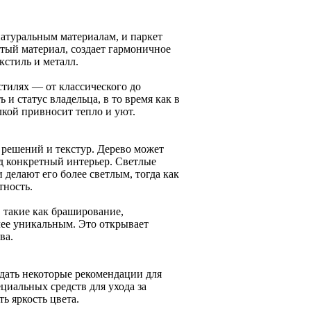
атуральным материалам, и паркет
стый материал, создает гармоничное
кстиль и металл.
стилях — от классического до
и статус владельца, в то время как в
лкой привносит тепло и уют.
 решений и текстур. Дерево может
од конкретный интерьер. Светлые
 делают его более светлым, тогда как
тность.
 такие как браширование,
лее уникальным. Это открывает
ва.
юдать некоторые рекомендации для
циальных средств для ухода за
ь яркость цвета.