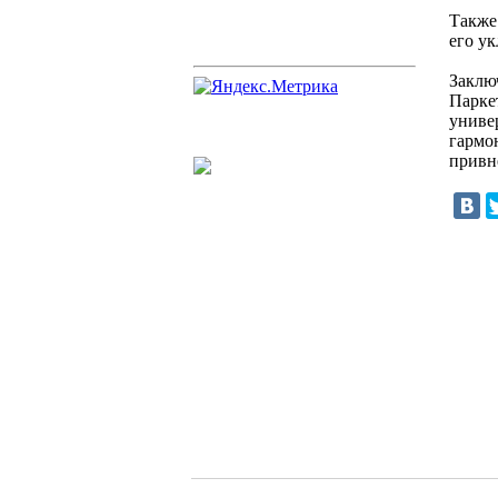
Также
его у
Заклю
Парке
униве
гармо
привне