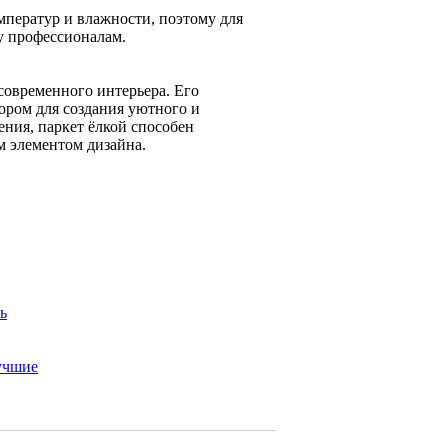
емператур и влажности, поэтому для
у профессионалам.
 современного интерьера. Его
ором для создания уютного и
ения, паркет ёлкой способен
м элементом дизайна.
ь
учшие