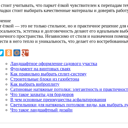
 стоит учитывать, что паркет ёлкой чувствителен к перепадам т
кладки стоит выбирать качественные материалы и доверять работ
чение
т ёлкой — это не только стильное, но и практичное решение для
рсальность, эстетика и долговечность делают его идеальным выб
ничного пространства. Независимо от стиля и назначения помещ
сти в него тепло и уникальность, что делает его востребованны
Ландшафтное оформление садового участка
Фундамент на винтовых сваях
Как правильно выбрать сплит-систему
Строительные блоки из газобетона
Как выбрать виброплиту
Сатиновые натяжные потолки: элегантность и практичност
Что такое захваты для бордюров
В чем основные преимущества асфальтирования
Светильники для натяжных потолков: виды, как выбрать л
Что такое ландшафтный дизайн