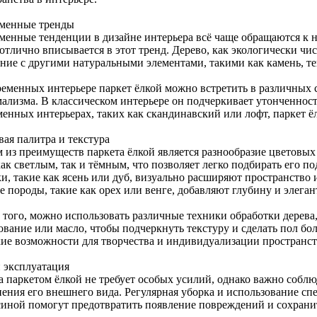
менные тренды
менные тенденции в дизайне интерьера всё чаще обращаются к н
отлично вписывается в этот тренд. Дерево, как экологически чи
ание с другими натуральными элементами, такими как камень, те
ременных интерьере паркет ёлкой можно встретить в различных 
лизма. В классическом интерьере он подчеркивает утонченность 
менных интерьерах, таких как скандинавский или лофт, паркет ё
вая палитра и текстура
 из преимуществ паркета ёлкой является разнообразие цветовых
ак светлым, так и тёмным, что позволяет легко подбирать его п
и, такие как ясень или дуб, визуально расширяют пространство и
 породы, такие как орех или венге, добавляют глубину и элеган
 того, можно использовать различные техники обработки дерева,
ование или масло, чтобы подчеркнуть текстуру и сделать пол бо
ие возможности для творчества и индивидуализации пространст
и эксплуатация
за паркетом ёлкой не требует особых усилий, однако важно собл
ения его внешнего вида. Регулярная уборка и использование спе
синой помогут предотвратить появление повреждений и сохранит