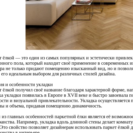
т ёлкой — это один из самых популярных и эстетически привле
янного пола, который находит своё применение в современных и
ура не только придают помещению изысканный вид, но и позволя
т его идеальным выбором для различных стилей дизайна.
ия и особенности укладки
т ёлкой получил своё название благодаря характерной форме, н
а укладки появилась в Европе в XVII веке и быстро завоевала п
ости и визуальной привлекательности. Укладка осуществляется п
ны и объема, придавая помещению динамичность.
 из главных особенностей паркетной ёлки является её возможно
ранства. Например, укладка вдоль длинной стены делает комнату
 Это свойство позволяет дизайнерам использовать паркет ёлкой
анства в интерьере.