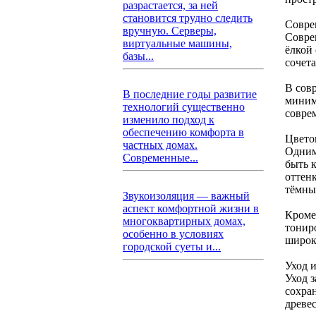
разрастается, за ней
становится трудно следить
Совре
вручную. Серверы,
Совре
виртуальные машины,
ёлкой 
базы...
сочет
В сов
В последние годы развитие
минима
технологий существенно
совре
изменило подход к
обеспечению комфорта в
Цвето
частных домах.
Одним
Современные...
быть к
оттенк
тёмные
Звукоизоляция — важный
аспект комфортной жизни в
Кроме
многоквартирных домах,
тонир
особенно в условиях
широк
городской суеты и...
Уход 
Уход 
сохран
древе