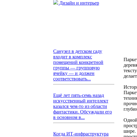
Дизайн и интерьер
Санузел в детском саду
входит в комплекс
Парке
помещений конкретной
дерев
группы — групповую
текст
ячейку — и должен
делае
соответствовать...
Истор
Парке
Ещё лет пять-семь назад
техник
искусственный интеллект
прочн
казался чем-то из области
глуби
фантастики. Обсуждали его
в основном в...
Одной
прост
шире.
Когда ИТ-инфраструктура
простр