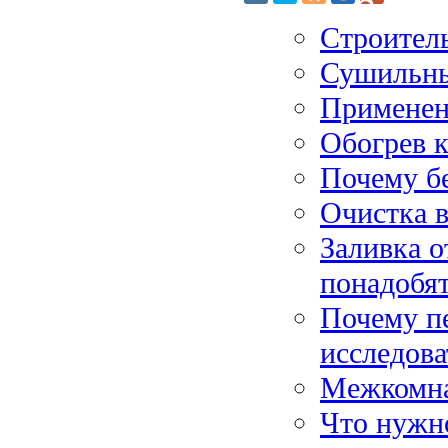
Строител
Сушильны
Применени
Обогрев к
Почему бе
Очистка в
Заливка о
понадобя
Почему п
исследова
Межкомна
Что нужно