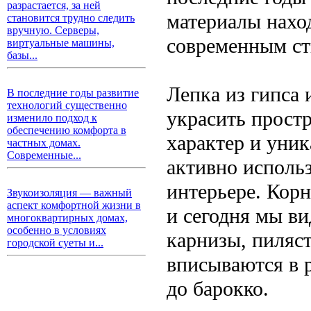
разрастается, за ней
материалы наход
становится трудно следить
вручную. Серверы,
современным ст
виртуальные машины,
базы...
Лепка из гипса 
В последние годы развитие
технологий существенно
украсить простр
изменило подход к
обеспечению комфорта в
характер и уни
частных домах.
Современные...
активно использ
интерьере. Корн
Звукоизоляция — важный
аспект комфортной жизни в
и сегодня мы ви
многоквартирных домах,
особенно в условиях
карнизы, пиляс
городской суеты и...
вписываются в 
до барокко.