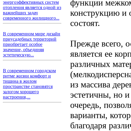
функции межком
энергоэффективных систем
отопления является одной из
конструкцию и 
важнейших задач
современного жилищного...
состоят.
В современном мире дизайн
приусадебных территорий
Прежде всего, 
приобретает особое
значение, объединяя
является ее кор
эстетическую...
различных мате
В современном городском
(мелкодисперсн
ритме жизни комфорт и
тишина в жилом
из массива дере
пространстве становятся
залогом хорошего
эстетичны, но и
настроения,...
очередь, позвол
варианты, кото
благодаря разл