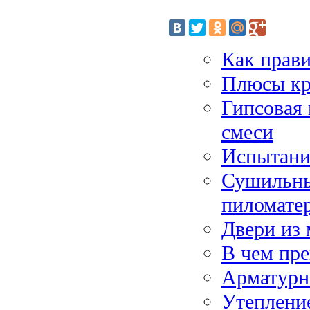
Как прави
Плюсы кр
Гипсовая
смеси
Испытани
Сушильны
пиломате
Двери из 
В чем пре
Арматурн
Утеплени