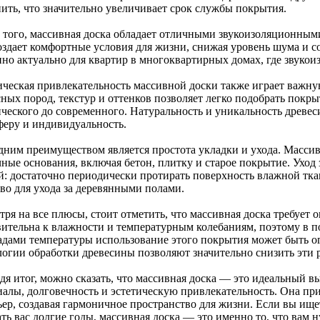
нить, что значительно увеличивает срок службы покрытия.
 того, массивная доска обладает отличными звукоизоляционны
оздает комфортные условия для жизни, снижая уровень шума и с
нно актуально для квартир в многоквартирных домах, где звукои
ическая привлекательность массивной доски также играет важн
сных пород, текстур и оттенков позволяет легко подобрать покр
ического до современного. Натуральность и уникальность древ
феру и индивидуальность.
дним преимуществом является простота укладки и ухода. Массив
ные основания, включая бетон, плитку и старое покрытие. Уход 
й: достаточно периодически протирать поверхность влажной тка
тво для ухода за деревянными полами.
ря на все плюсы, стоит отметить, что массивная доска требует 
вительна к влажности и температурным колебаниям, поэтому в 
адами температуры использование этого покрытия может быть о
логии обработки древесины позволяют значительно снизить эти 
я итог, можно сказать, что массивная доска — это идеальный вы
иалы, долговечность и эстетическую привлекательность. Она пр
ьер, создавая гармоничное пространство для жизни. Если вы ище
ть вас долгие годы, массивная доска — это именно то, что вам 