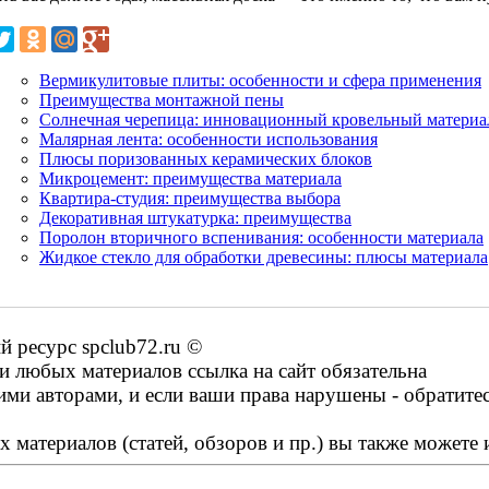
Вермикулитовые плиты: особенности и сфера применения
Преимущества монтажной пены
Солнечная черепица: инновационный кровельный материа
Малярная лента: особенности использования
Плюсы поризованных керамических блоков
Микроцемент: преимущества материала
Квартира-студия: преимущества выбора
Декоративная штукатурка: преимущества
Поролон вторичного вспенивания: особенности материала
Жидкое стекло для обработки древесины: плюсы материала
 ресурс spclub72.ru ©
 любых материалов ссылка на сайт обязательна
ими авторами, и если ваши права нарушены - обратите
 материалов (статей, обзоров и пр.) вы также можете