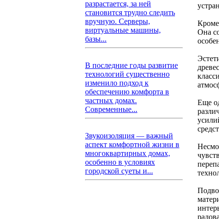
разрастается, за ней
устра
становится трудно следить
вручную. Серверы,
Кроме
виртуальные машины,
Она с
базы...
особе
Эстет
В последние годы развитие
древе
технологий существенно
класс
изменило подход к
атмос
обеспечению комфорта в
частных домах.
Еще о
Современные...
различ
усили
средс
Звукоизоляция — важный
аспект комфортной жизни в
Несмот
многоквартирных домах,
чувст
особенно в условиях
переп
городской суеты и...
техно
Подвод
матер
интер
радова