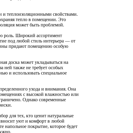
ми и теплоизоляционными свойствами.
охраняя тепло в помещении. Это
золяция может быть проблемой.
ую роль. Широкий ассортимент
ытие под любой стиль интерьера — от
есины придают помещению особую
ная доска может укладываться на
за ней также не требует особых
нью и использовать специальное
определенного ухода и внимания. Она
помещениях с высокой влажностью или
граничено. Однако современные
риски.
бор для тех, кто ценит натуральные
ивносит уют и комфорт в любой
те напольное покрытие, которое будет
нужно.