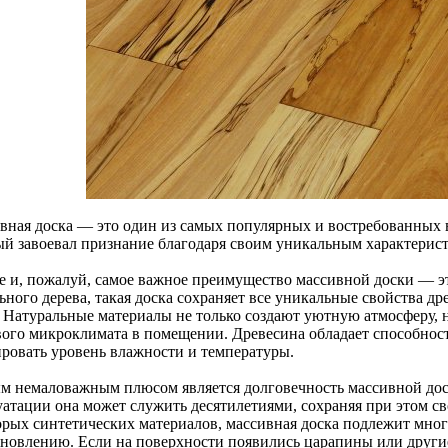
вная доска — это один из самых популярных и востребованных 
ый завоевал признание благодаря своим уникальным характерист
е и, пожалуй, самое важное преимущество массивной доски — эт
ьного дерева, такая доска сохраняет все уникальные свойства др
. Натуральные материалы не только создают уютную атмосферу,
вого микроклимата в помещении. Древесина обладает способнос
ировать уровень влажности и температуры.
м немаловажным плюсом является долговечность массивной дос
уатации она может служить десятилетиями, сохраняя при этом с
орых синтетических материалов, массивная доска подлежит мно
ановлению. Если на поверхности появились царапины или други