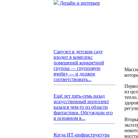
Дизайн и интерьер
Санузел в детском саду
входит в комплекс
помещений конкретной
группы — групповую
Масси
ячейку — и должен
котор
соответствовать...
Перво
из цел
Ещё лет пять-семь назад
тепло
искусственный интеллект
здоро
казался чем-то из области
регул
фантастики. Обсуждали его
в основном в...
Вторы
экспл
некот
Когда ИТ-инфраструктура
восст