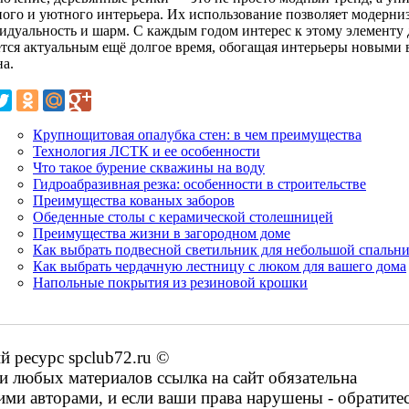
ного и уютного интерьера. Их использование позволяет модерниз
дуальность и шарм. С каждым годом интерес к этому элементу ди
ется актуальным ещё долгое время, обогащая интерьеры новыми
на.
Крупнощитовая опалубка стен: в чем преимущества
Технология ЛСТК и ее особенности
Что такое бурение скважины на воду
Гидроабразивная резка: особенности в строительстве
Преимущества кованых заборов
Обеденные столы с керамической столешницей
Преимущества жизни в загородном доме
Как выбрать подвесной светильник для небольшой спальни
Как выбрать чердачную лестницу с люком для вашего дома
Напольные покрытия из резиновой крошки
 ресурс spclub72.ru ©
 любых материалов ссылка на сайт обязательна
ими авторами, и если ваши права нарушены - обратите