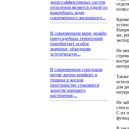
энергоэффективных систем
отделя
отопления является одной из
позво
важнейших задач
современного жилищного...
Кроме
устан
Напри
В современном мире дизайн
же, ре
приусадебных территорий
экспе
приобретает особое
значение, объединяя
Не ме
эстетическую...
стрем
востр
интер
В современном городском
ритме жизни комфорт и
Также
тишина в жилом
испол
пространстве становятся
для д
залогом хорошего
интер
настроения,...
Не за
стен и
С их 
функц
В зак