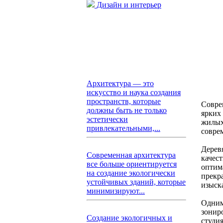
Дизайн и интерьер
Архитектура — это
искусство и наука создания
пространств, которые
Совре
должны быть не только
ярких
эстетически
жилых
привлекательными,...
совре
Дерев
Современная архитектура
качес
все больше ориентируется
оптим
на создание экологически
прекр
устойчивых зданий, которые
изыск
минимизируют...
Одним
зонир
Создание экологичных и
студи