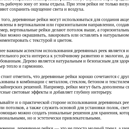
ть рабочую зону от зоны отдыха. При этом рейки не только визу
ляют сохранить ощущение света и воздуха.
 того, деревянные рейки могут использоваться для создания акц
овлены в вертикальном или горизонтальном направлении, созда
мер, вертикальные рейки делают потолок выше, а горизонтальн
йки можно окрашивать, лакировать или оставлять в натуральном 
риментировать с текстурой и цветом.
нее важным аспектом использования деревянных реек является и
ительного роста интереса к устойчивому развитию и экологии, д
ебованным. Дерево является натуральным и безопасным для здор
ьер тепло и гармонию.
 стоит отметить, что деревянные рейки хорошо сочетаются с др
ьзованы в комбинации с металлом, стеклом, бетоном и текстиле
изайнерских решений. Например, рейки могут быть дополнены св
есные световые эффекты и добавляет глубину интерьеру.
бывайте и о практической стороне использования деревянных рее
ли потолков, а также служить основой для установки полок, све
помощью можно создать уникальные решения для хранения, котор
иональными, но и эстетически привлекательными.
лючение, деревянные рейки — это не просто модный тренд, а ун