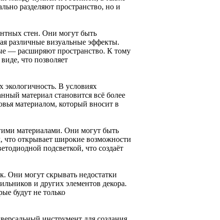
ально разделяют пространство, но и
ентных стен. Они могут быть
вая различные визуальные эффекты.
ые — расширяют пространство. К тому
виде, что позволяет
х экологичность. В условиях
анный материал становится всё более
овья материалом, который вносит в
угими материалами. Они могут быть
м, что открывает широкие возможности
етодиодной подсветкой, что создаёт
к. Они могут скрывать недостатки
тильников и других элементов декора.
ые будут не только
иверсальный инструмент для создания