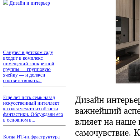
Дизайн и интерьер
Санузел в детском саду
входит в комплекс
помещений конкретной
группы — групповую
ячейку — и должен
соответствовать...
Дизайн интерьер
Ещё лет пять-семь назад
искусственный интеллект
важнейший аспе
казался чем-то из области
фантастики. Обсуждали его
влияет на наше 
в основном в...
самочувствие. 
Когда ИТ-инфраструктура