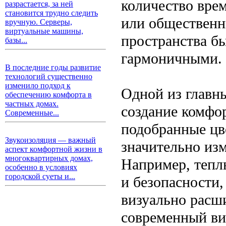
количество вре
разрастается, за ней
становится трудно следить
или общественн
вручную. Серверы,
виртуальные машины,
пространства б
базы...
гармоничными.
В последние годы развитие
технологий существенно
изменило подход к
Одной из главны
обеспечению комфорта в
частных домах.
создание комфо
Современные...
подобранные цве
Звукоизоляция — важный
значительно изм
аспект комфортной жизни в
многоквартирных домах,
Например, тепл
особенно в условиях
городской суеты и...
и безопасности,
визуально расш
современный ви