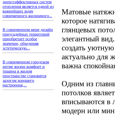
энергоэффективных систем
отопления является одной из
Матовые натяжн
важнейших задач
современного жилищного...
которое натягив
глянцевых пото
В современном мире дизайн
приусадебных территорий
элегантный вид.
приобретает особое
значение, объединяя
создать уютную
эстетическую...
актуально для ж
В современном городском
важна спокойная
ритме жизни комфорт и
тишина в жилом
пространстве становятся
залогом хорошего
Одним из главн
настроения,...
потолков являет
вписываются в л
модерн или мин