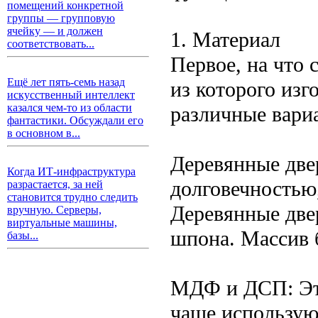
помещений конкретной
группы — групповую
ячейку — и должен
1. Материал
соответствовать...
Первое, на что 
Ещё лет пять-семь назад
из которого изг
искусственный интеллект
казался чем-то из области
различные вари
фантастики. Обсуждали его
в основном в...
Деревянные две
Когда ИТ-инфраструктура
долговечностью,
разрастается, за ней
становится трудно следить
Деревянные две
вручную. Серверы,
виртуальные машины,
шпона. Массив б
базы...
МДФ и ДСП: Эти
чаще использую