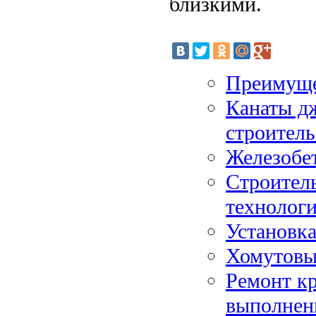
близкими.
Преимуще
Канаты д
строитель
Железобе
Строитель
технолог
Установк
Хомутовые
Ремонт кр
выполнен