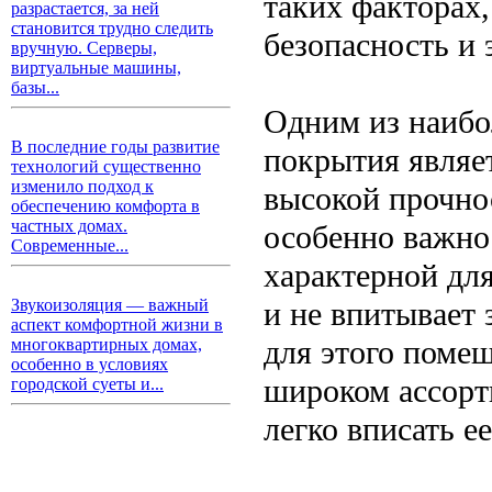
таких факторах,
разрастается, за ней
становится трудно следить
безопасность и 
вручную. Серверы,
виртуальные машины,
базы...
Одним из наибо
В последние годы развитие
покрытия являет
технологий существенно
изменило подход к
высокой прочно
обеспечению комфорта в
частных домах.
особенно важно
Современные...
характерной для
и не впитывает 
Звукоизоляция — важный
аспект комфортной жизни в
для этого помещ
многоквартирных домах,
особенно в условиях
широком ассорти
городской суеты и...
легко вписать е