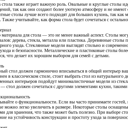
 стола также играет важную роль. Овальные и круглые столы ид
ений, так как они создают более уютную атмосферу и не имеют 
атные столы лучше всего подходят для больших кухонь, так как 
 Также учитывайте, как форма стола будет сочетаться с остальн
териал
 материала для стола — это не менее важный аспект. Столы мо
алов: дерева, стекла, металла или пластика. Деревянные столы 
ярного ухода. Стеклянные модели выглядят стильно и современн
 ухода и безопасности. Металлические и пластиковые столы бол
ся, что делает их хорошим выбором для семей с детьми.
ль
ный стол должен гармонично вписываться в общий интерьер ваш
ен в классическом стиле, стоит выбрать стол из натурального д
менных интерьеров подойдут минималистичные модели из стекла
 — стол должен сочетаться с другими элементами кухни, такими 
нкциональность
бывайте о функциональности. Если вы часто принимаете гостей,
ые можно легко увеличить в размере. Некоторые столы оснаще
и для хранения, что также может быть полезно. При выборе стол
ние на устойчивость конструкции и простоту ухода за поверхно
джет