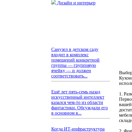
Дизайн и интерьер
Санузел в детском саду
входит в комплекс
помещений конкретной
группы — групповую
ячейку — и должен
Выбор
соответствовать...
Кухон
испол
Ещё лет пять-семь назад
1. Раз
искусственный интеллект
Перво
казался чем-то из области
вашей
фантастики. Обсуждали его
доста
в основном в...
мебель
склад
Когда ИТ-инфраструктура
2. Фо