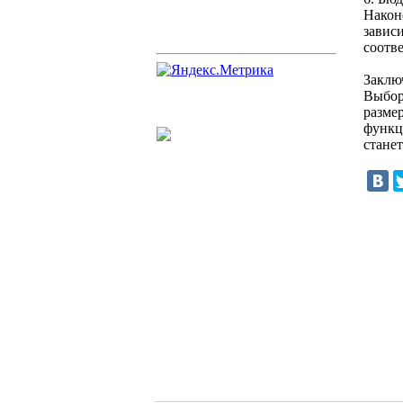
Након
завис
соотве
Заклю
Выбор
разме
функц
стане