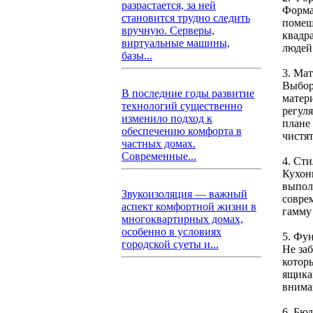
разрастается, за ней
Форма
становится трудно следить
помещ
вручную. Серверы,
квадр
виртуальные машины,
людей.
базы...
3. Ма
Выбор
В последние годы развитие
матери
технологий существенно
регул
изменило подход к
плане
обеспечению комфорта в
чистят
частных домах.
Современные...
4. Сти
Кухон
выполн
Звукоизоляция — важный
совре
аспект комфортной жизни в
гамму
многоквартирных домах,
особенно в условиях
5. Фу
городской суеты и...
Не за
котор
ящикам
внима
6. Бю