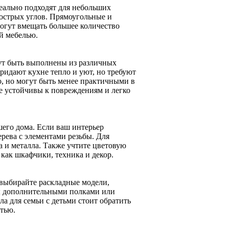
еально подходят для небольших
острых углов. Прямоугольные и
могут вмещать большее количество
ой мебелью.
гут быть выполнены из различных
придают кухне тепло и уют, но требуют
о, но могут быть менее практичными в
ее устойчивы к повреждениям и легко
его дома. Если ваш интерьер
ерева с элементами резьбы. Для
 и металла. Также учтите цветовую
как шкафчики, техника и декор.
 выбирайте раскладные модели,
ны дополнительными полками или
а для семьи с детьми стоит обратить
стью.