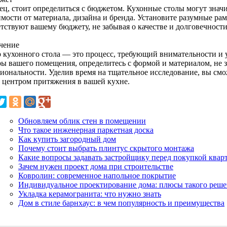
ец, стоит определиться с бюджетом. Кухонные столы могут значи
имости от материала, дизайна и бренда. Установите разумные ра
тствуют вашему бюджету, не забывая о качестве и долговечности
чение
 кухонного стола — это процесс, требующий внимательности и 
ры вашего помещения, определитесь с формой и материалом, не з
иональности. Уделив время на тщательное исследование, вы смо
т центром притяжения в вашей кухне.
Обновляем облик стен в помещении
Что такое инженерная паркетная доска
Как купить загородный дом
Почему стоит выбрать плинтус скрытого монтажа
Какие вопросы задавать застройщику перед покупкой квар
Зачем нужен проект дома при строительстве
Ковролин: современное напольное покрытие
Индивидуальное проектирование дома: плюсы такого реш
Укладка керамогранита: что нужно знать
Дом в стиле барнхаус: в чем популярность и преимущества