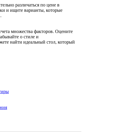
тельно различаться по цене в
мки и ищите варианты, которые
.
учета множества факторов. Оцените
абывайте о стиле и
жете найти идеальный стол, который
тиры
ения