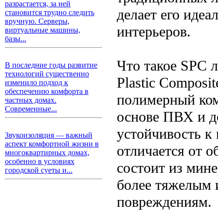
разрастается, за ней
делает его иде
становится трудно следить
вручную. Серверы,
интерьеров.
виртуальные машины,
базы...
Что такое SPC 
В последние годы развитие
технологий существенно
Plastic Composit
изменило подход к
обеспечению комфорта в
полимерный ком
частных домах.
Современные...
основе ПВХ и д
устойчивость к
Звукоизоляция — важный
аспект комфортной жизни в
отличается от о
многоквартирных домах,
особенно в условиях
состоит из мине
городской суеты и...
более тяжелым 
повреждениям.