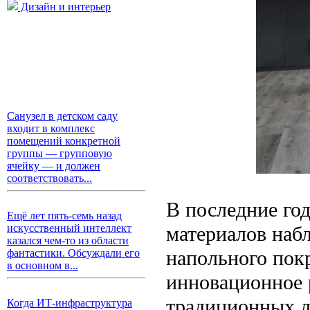
Дизайн и интерьер
Санузел в детском саду
входит в комплекс
помещений конкретной
группы — групповую
ячейку — и должен
соответствовать...
В последние го
Ещё лет пять-семь назад
материалов наб
искусственный интеллект
казался чем-то из области
напольного пок
фантастики. Обсуждали его
в основном в...
инновационное 
традиционных л
Когда ИТ-инфраструктура