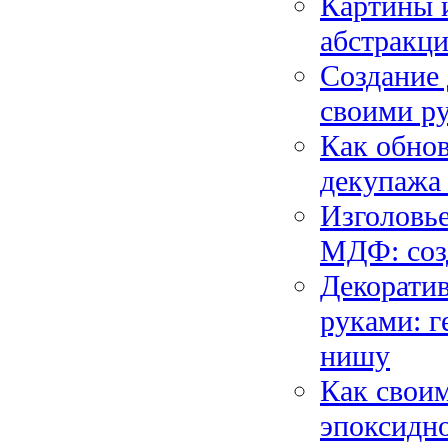
Картины и
абстракци
Создание 
своими ру
Как обно
декупажа
Изголовье
МДФ: соз
Декорати
руками: г
нишу
Как своим
эпоксидно