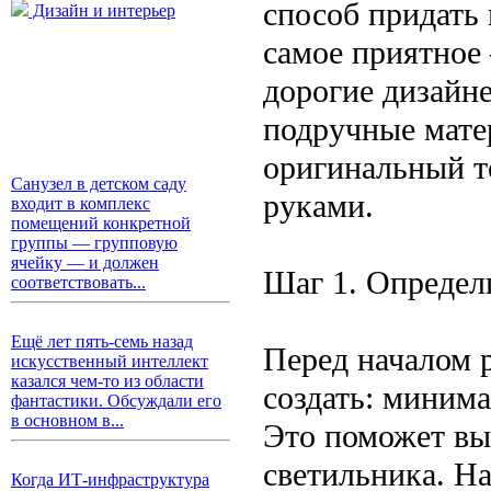
способ придать
Дизайн и интерьер
самое приятное 
дорогие дизайн
подручные мате
оригинальный т
Санузел в детском саду
руками.
входит в комплекс
помещений конкретной
группы — групповую
ячейку — и должен
Шаг 1. Определ
соответствовать...
Ещё лет пять-семь назад
Перед началом р
искусственный интеллект
казался чем-то из области
создать: минима
фантастики. Обсуждали его
в основном в...
Это поможет вы
светильника. Н
Когда ИТ-инфраструктура