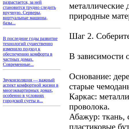
разрастается, за ней
металлические 
становится трудно следить
вручную. Серверы,
природные мате
виртуальные машины,
базы...
Шаг 2. Соберит
В последние годы развитие
технологий существенно
изменило подход к
В зависимости 
обеспечению комфорта в
частных домах.
Современные...
Основание: дер
Звукоизоляция — важный
старые чемодан
аспект комфортной жизни в
многоквартирных домах,
Каркас: металли
особенно в условиях
городской суеты и...
проволока.
Абажур: ткань, 
пластиковые бу