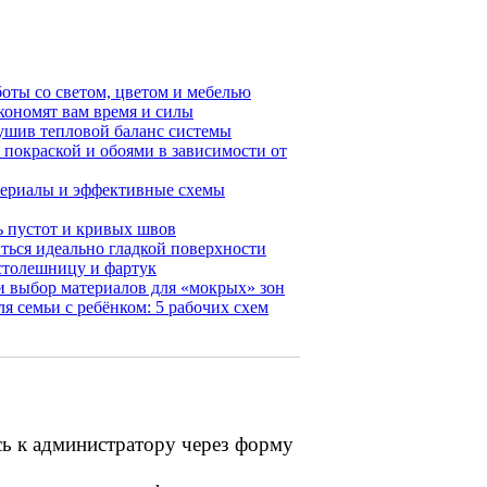
оты со светом, цветом и мебелью
кономят вам время и силы
рушив тепловой баланс системы
покраской и обоями в зависимости от
атериалы и эффективные схемы
ть пустот и кривых швов
ться идеально гладкой поверхности
 столешницу и фартук
и выбор материалов для «мокрых» зон
 семьи с ребёнком: 5 рабочих схем
сь к администратору через форму