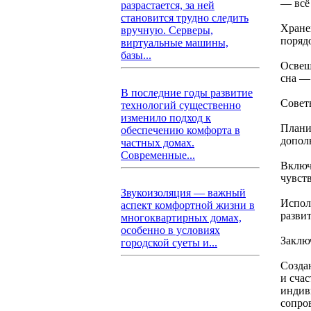
— всё
разрастается, за ней
становится трудно следить
Хране
вручную. Серверы,
поряд
виртуальные машины,
базы...
Освещ
сна — 
В последние годы развитие
Совет
технологий существенно
изменило подход к
Плани
обеспечению комфорта в
допол
частных домах.
Современные...
Включ
чувст
Звукоизоляция — важный
Испол
аспект комфортной жизни в
развит
многоквартирных домах,
особенно в условиях
Заклю
городской суеты и...
Создан
и счас
индиви
сопро