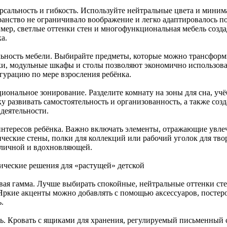
рсальность и гибкость. Используйте нейтральные цвета и миним
ранство не ограничивало воображение и легко адаптировалось п
мер, светлые оттенки стен и многофункциональная мебель созда
а.
ьность мебели. Выбирайте предметы, которые можно трансформи
ки, модульные шкафы и столы позволяют экономично использоват
гурацию по мере взросления ребёнка.
иональное зонирование. Разделите комнату на зоны для сна, учё
у развивать самостоятельность и организованность, а также соз
 деятельности.
интересов ребёнка. Важно включать элементы, отражающие увле
ические стены, полки для коллекций или рабочий уголок для твор
 личной и вдохновляющей.
ические решения для «растущей» детской
вая гамма. Лучше выбирать спокойные, нейтральные оттенки ст
 Яркие акценты можно добавлять с помощью аксессуаров, постеро
.
ь. Кровать с ящиками для хранения, регулируемый письменный