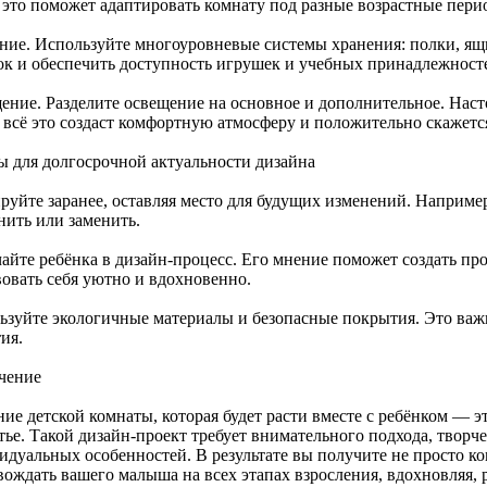
 это поможет адаптировать комнату под разные возрастные пери
ние. Используйте многоуровневые системы хранения: полки, ящ
ок и обеспечить доступность игрушек и учебных принадлежност
ение. Разделите освещение на основное и дополнительное. Наст
всё это создаст комфортную атмосферу и положительно скажется 
ы для долгосрочной актуальности дизайна
руйте заранее, оставляя место для будущих изменений. Наприме
нить или заменить.
айте ребёнка в дизайн-процесс. Его мнение поможет создать про
вовать себя уютно и вдохновенно.
ьзуйте экологичные материалы и безопасные покрытия. Это важн
ия.
чение
ие детской комнаты, которая будет расти вместе с ребёнком — э
тье. Такой дизайн-проект требует внимательного подхода, творч
дуальных особенностей. В результате вы получите не просто ком
вождать вашего малыша на всех этапах взросления, вдохновляя, 