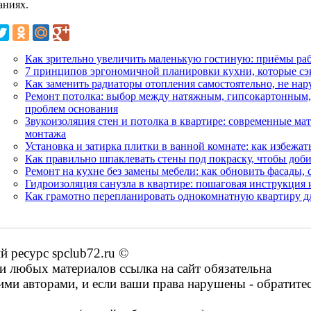
аниях.
Как зрительно увеличить маленькую гостиную: приёмы раб
7 принципов эргономичной планировки кухни, которые сэ
Как заменить радиаторы отопления самостоятельно, не на
Ремонт потолка: выбор между натяжным, гипсокартонным, 
проблем основания
Звукоизоляция стен и потолка в квартире: современные м
монтажа
Установка и затирка плитки в ванной комнате: как избежа
Как правильно шпаклевать стены под покраску, чтобы доби
Ремонт на кухне без замены мебели: как обновить фасады,
Гидроизоляция санузла в квартире: пошаговая инструкция 
Как грамотно перепланировать однокомнатную квартиру для
 ресурс spclub72.ru ©
 любых материалов ссылка на сайт обязательна
ими авторами, и если ваши права нарушены - обратите