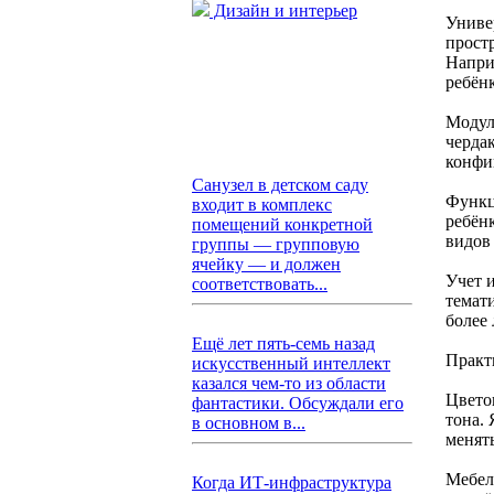
Дизайн и интерьер
Униве
прост
Напри
ребёнк
Модул
черда
конфи
Санузел в детском саду
Функц
входит в комплекс
ребёнк
помещений конкретной
видов
группы — групповую
ячейку — и должен
Учет 
соответствовать...
темат
более
Ещё лет пять-семь назад
Практ
искусственный интеллект
казался чем-то из области
Цвето
фантастики. Обсуждали его
тона.
в основном в...
менять
Мебел
Когда ИТ-инфраструктура