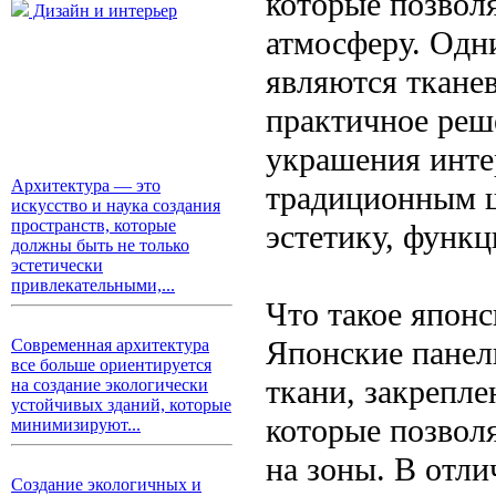
которые позвол
Дизайн и интерьер
атмосферу. Одн
являются ткане
практичное реш
украшения инте
Архитектура — это
традиционным ш
искусство и наука создания
пространств, которые
эстетику, функц
должны быть не только
эстетически
привлекательными,...
Что такое японс
Японские панел
Современная архитектура
все больше ориентируется
ткани, закрепл
на создание экологически
устойчивых зданий, которые
которые позволя
минимизируют...
на зоны. В отли
Создание экологичных и