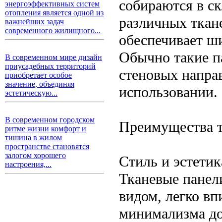
собираются в ск
энергоэффективных систем
отопления является одной из
различных ткан
важнейших задач
современного жилищного...
обеспечивает ш
Обычно такие п
В современном мире дизайн
приусадебных территорий
стеновых напра
приобретает особое
значение, объединяя
использовании.
эстетическую...
В современном городском
Преимущества т
ритме жизни комфорт и
тишина в жилом
пространстве становятся
залогом хорошего
Стиль и эстетик
настроения,...
Тканевые панел
видом, легко в
минимализма до