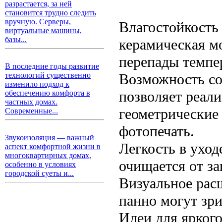
разрастается, за ней
становится трудно следить
вручную. Серверы,
Влагостойкость 
виртуальные машины,
базы...
керамическая м
перепады темпе
В последние годы развитие
Возможность со
технологий существенно
изменило подход к
позволяет реал
обеспечению комфорта в
частных домах.
геометрические
Современные...
фотопечать.
Звукоизоляция — важный
Легкость в уход
аспект комфортной жизни в
многоквартирных домах,
очищается от за
особенно в условиях
городской суеты и...
Визуальное рас
панно могут зр
Идеи для ярког