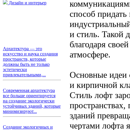
коммуникациями
Дизайн и интерьер
способ придать
индустриальный
и стиль. Такой 
благодаря своей
Архитектура — это
атмосфере.
искусство и наука создания
пространств, которые
должны быть не только
эстетически
Основные идеи 
привлекательными,...
и кирпичной кл
Современная архитектура
Стиль лофт зар
все больше ориентируется
на создание экологически
пространствах,
устойчивых зданий, которые
минимизируют...
зданий превращ
чертами лофта 
Создание экологичных и