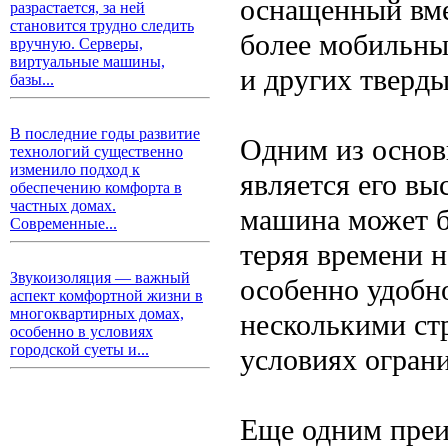
оснащенный вмес
разрастается, за ней
становится трудно следить
более мобильны
вручную. Серверы,
виртуальные машины,
и других тверды
базы...
В последние годы развитие
Одним из основ
технологий существенно
изменило подход к
является его вы
обеспечению комфорта в
частных домах.
машина может бы
Современные...
теряя времени н
Звукоизоляция — важный
особенно удобно
аспект комфортной жизни в
многоквартирных домах,
несколькими ст
особенно в условиях
городской суеты и...
условиях ограни
Еще одним преи