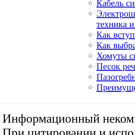
Кабель с
Электрошт
техника и
Как вступ
Как выбр
Хомуты с
Песок ре
Пазогреб
Преимуще
Информационный некомме
При цитировании и испо