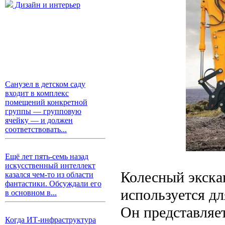
Дизайн и интерьер
Санузел в детском саду
входит в комплекс
помещений конкретной
группы — групповую
ячейку — и должен
соответствовать...
Ещё лет пять-семь назад
искусственный интеллект
Колесный экска
казался чем-то из области
фантастики. Обсуждали его
используется д
в основном в...
Он представляет
Когда ИТ-инфраструктура