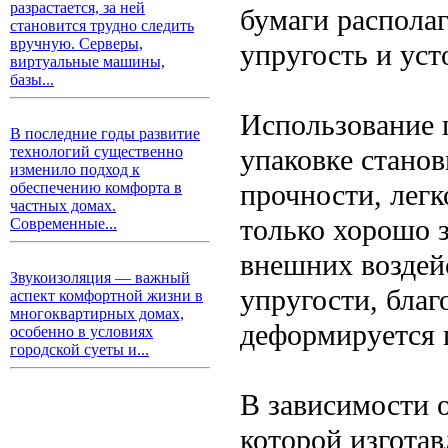
разрастается, за ней
бумаги распола
становится трудно следить
вручную. Серверы,
упругость и ус
виртуальные машины,
базы...
Использование 
В последние годы развитие
упаковке станов
технологий существенно
изменило подход к
прочности, легк
обеспечению комфорта в
частных домах.
только хорошо 
Современные...
внешних воздей
Звукоизоляция — важный
упругости, благ
аспект комфортной жизни в
многоквартирных домах,
деформируется 
особенно в условиях
городской суеты и...
В зависимости о
которой изготав