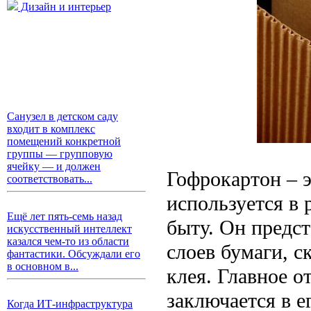
Дизайн и интерьер
Санузел в детском саду
входит в комплекс
помещений конкретной
группы — групповую
ячейку — и должен
Гофрокартон – 
соответствовать...
используется в
Ещё лет пять-семь назад
быту. Он предс
искусственный интеллект
казался чем-то из области
слоев бумаги, 
фантастики. Обсуждали его
в основном в...
клея. Главное о
заключается в 
Когда ИТ-инфраструктура