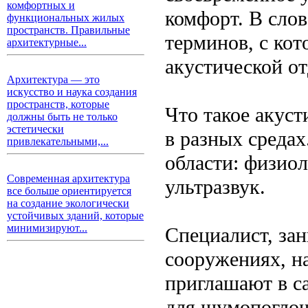
комфортных и
комфорт. В слов
функциональных жилых
пространств. Правильные
терминов, с кот
архитектурные...
акустической от
Архитектура — это
искусство и наука создания
пространств, которые
Что такое акуст
должны быть не только
эстетически
в разных средах
привлекательными,...
области: физиол
Современная архитектура
ультразвук.
все больше ориентируется
на создание экологически
устойчивых зданий, которые
минимизируют...
Специалист, за
сооружениях, н
приглашают в с
для шумопоглощ