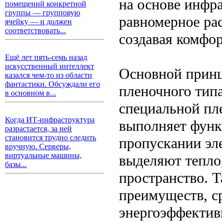
на основе инфр
помещений конкретной
группы — групповую
равномерное рас
ячейку — и должен
соответствовать...
создавая комфо
Ещё лет пять-семь назад
искусственный интеллект
Основной принц
казался чем-то из области
фантастики. Обсуждали его
пленочного тип
в основном в...
специальной пл
Когда ИТ-инфраструктура
выполняет функ
разрастается, за ней
становится трудно следить
пропускании эле
вручную. Серверы,
виртуальные машины,
выделяют тепло
базы...
пространство. Т
преимуществ, с
энергоэффектив