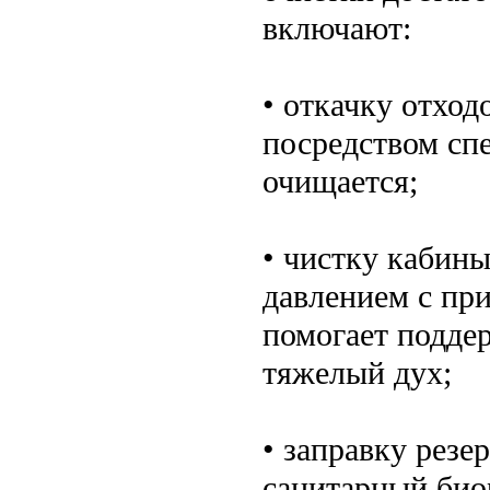
включают:
• откачку отход
посредством спе
очищается;
• чистку кабин
давлением с пр
помогает поддер
тяжелый дух;
• заправку резе
санитарный био