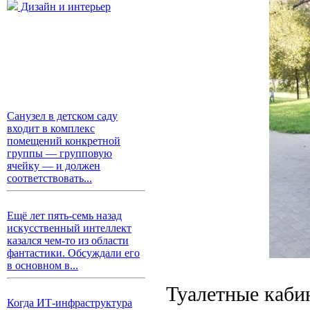
Дизайн и интерьер
Санузел в детском саду
входит в комплекс
помещений конкретной
группы — групповую
ячейку — и должен
соответствовать...
Ещё лет пять-семь назад
искусственный интеллект
казался чем-то из области
фантастики. Обсуждали его
в основном в...
Туалетные каби
Когда ИТ-инфраструктура