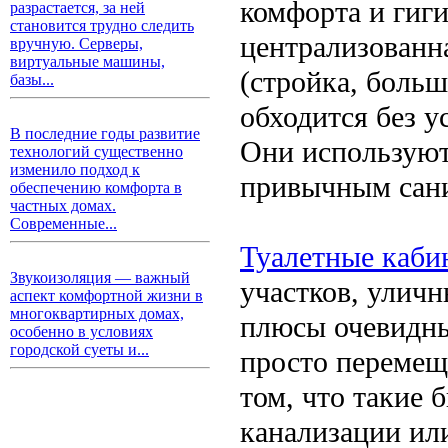
комфорта и гиги
разрастается, за ней
становится трудно следить
централизованн
вручную. Серверы,
виртуальные машины,
(стройка, больш
базы...
обходится без 
В последние годы развитие
Они используютс
технологий существенно
изменило подход к
привычным сан
обеспечению комфорта в
частных домах.
Современные...
Туалетные каби
Звукоизоляция — важный
участков, уличн
аспект комфортной жизни в
многоквартирных домах,
плюсы очевидны
особенно в условиях
городской суеты и...
просто перемещ
том, что такие 
канализации ил