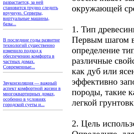
разрастается, за ней
окружающей ср
становится трудно следить
вручную. Серверы,
виртуальные машины,
базы...
1. Тип древеси
Первым шагом в
В последние годы развитие
технологий существенно
определение ти
изменило подход к
обеспечению комфорта в
различные свойс
частных домах.
Современные...
как дуб или ясе
эффективно зап
Звукоизоляция — важный
аспект комфортной жизни в
породы, такие к
многоквартирных домах,
особенно в условиях
легкой грунтовк
городской суеты и...
2. Цель исполь
Определите, для