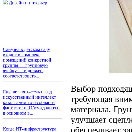
Дизайн и интерьер
Санузел в детском саду
входит в комплекс
помещений конкретной
группы — групповую
ячейку — и должен
соответствовать...
Выбор подходящ
Ещё лет пять-семь назад
требующая вним
искусственный интеллект
казался чем-то из области
материала. Грун
фантастики. Обсуждали его
в основном в...
улучшает сцепл
обеспечивает з
Когда ИТ-инфраструктура