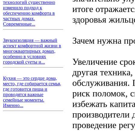
технологий существенно
итоге отражает
изменило подход к
обеспечению комфорта в
здоровья жильц
частных домах.
Современные...
Зачем нужна пр
Звукоизоляция — важный
аспект комфортной жизни в
многоквартирных домах,
особенно в условиях
Увеличение сро
городской суеты и...
другая техника
Кухня — это сердце дома,
обслуживания. 
место, где собирается семья,
где готовится пища и
риск поломок, с
проводятся важные
семейные моменты.
избежать капит
Именно...
производители д
проведение рег