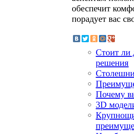
обеспечит комф
порадует вас св
Стоит ли
решения
Столешни
Преимуще
Почему в
3D модели
Крупнощи
преимуще