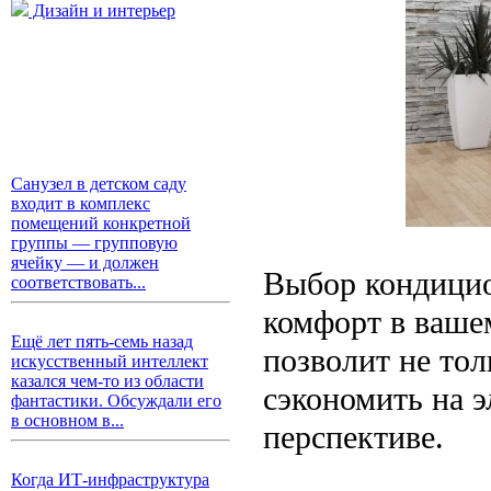
Дизайн и интерьер
Санузел в детском саду
входит в комплекс
помещений конкретной
группы — групповую
ячейку — и должен
Выбор кондицио
соответствовать...
комфорт в ваше
Ещё лет пять-семь назад
позволит не тол
искусственный интеллект
казался чем-то из области
сэкономить на э
фантастики. Обсуждали его
в основном в...
перспективе.
Когда ИТ-инфраструктура