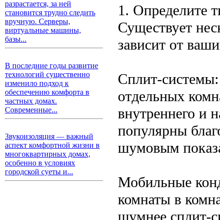
разрастается, за ней
1. Определите 
становится трудно следить
вручную. Серверы,
Существует нес
виртуальные машины,
базы...
зависит от ваши
В последние годы развитие
технологий существенно
Сплит-системы:
изменило подход к
отдельных комна
обеспечению комфорта в
частных домах.
внутреннего и 
Современные...
популярны благ
Звукоизоляция — важный
шумовым показ
аспект комфортной жизни в
многоквартирных домах,
особенно в условиях
городской суеты и...
Мобильные конд
комнаты в комна
шумнее сплит-с