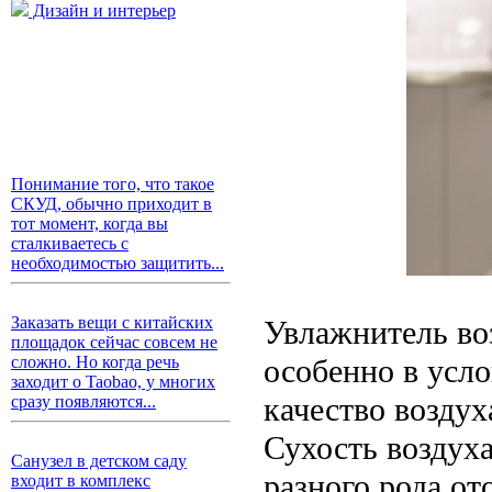
Дизайн и интерьер
Понимание того, что такое
СКУД, обычно приходит в
тот момент, когда вы
сталкиваетесь с
необходимостью защитить...
Заказать вещи с китайских
Увлажнитель во
площадок сейчас совсем не
особенно в усло
сложно. Но когда речь
заходит о Taobao, у многих
качество воздух
сразу появляются...
Сухость воздух
Санузел в детском саду
разного рода от
входит в комплекс