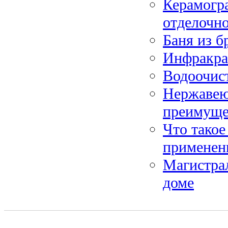
Керамогра
отделочно
Баня из б
Инфракрас
Водоочист
Нержавею
преимуще
Что такое
применен
Магистрал
доме