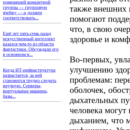
помещений конкретной
также внешних 
группы — групповую
ячейку — и должен
помогают подде
соответствовать...
что, в свою оче
Ещё лет пять-семь назад
здоровье и ком
искусственный интеллект
казался чем-то из области
фантастики. Обсуждали его
в основном в...
Во-первых, увл
улучшению здор
Когда ИТ-инфраструктура
разрастается, за ней
проблемам: пер
становится трудно следить
вручную. Серверы,
оболочек, обос
виртуальные машины,
базы...
дыхательных пу
человека могут
дыханием, что 