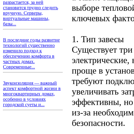
разрастается, за ней
выборе теплово
становится трудно следить
вручную. Серверы,
ключевых факто
виртуальные машины,
базы...
1. Тип завесы
В последние годы развитие
технологий существенно
Существует три
изменило подход к
обеспечению комфорта в
электрические, 
частных домах.
Современные...
проще в устано
требуют подклю
Звукоизоляция — важный
аспект комфортной жизни в
увеличивать зат
многоквартирных домах,
особенно в условиях
эффективны, но
городской суеты и...
из-за необходи
безопасности.