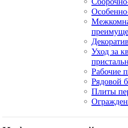
Сборочно-
Особенно
Межкомна
преимуще
Декорати
Уход за к
присталь
Рабочие 
Рядовой 
Плиты пе
Огражден