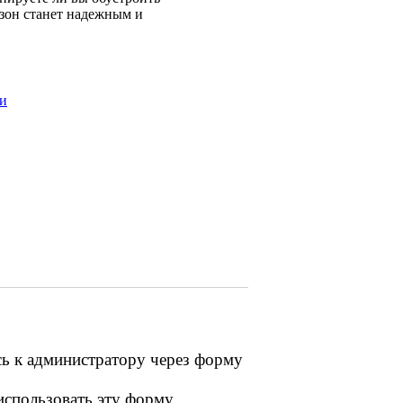
азон станет надежным и
ки
сь к администратору через форму
 использовать эту форму