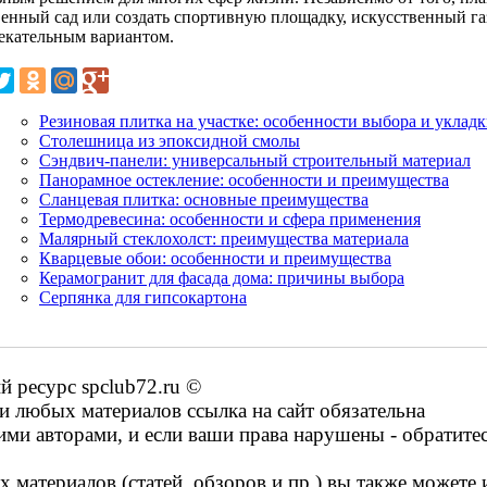
венный сад или создать спортивную площадку, искусственный г
екательным вариантом.
Резиновая плитка на участке: особенности выбора и уклад
Столешница из эпоксидной смолы
Сэндвич-панели: универсальный строительный материал
Панорамное остекление: особенности и преимущества
Сланцевая плитка: основные преимущества
Термодревесина: особенности и сфера применения
Малярный стеклохолст: преимущества материала
Кварцевые обои: особенности и преимущества
Керамогранит для фасада дома: причины выбора
Серпянка для гипсокартона
 ресурс spclub72.ru ©
 любых материалов ссылка на сайт обязательна
ими авторами, и если ваши права нарушены - обратите
 материалов (статей, обзоров и пр.) вы также можете