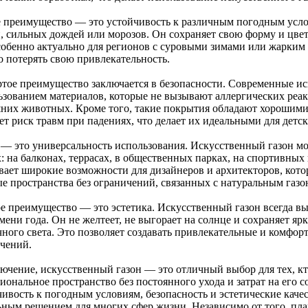
е преимущество — это устойчивость к различным погодным усло
и, сильных дождей или морозов. Он сохраняет свою форму и цве
собенно актуально для регионов с суровыми зимами или жарким 
о потерять свою привлекательность.
ртое преимущество заключается в безопасности. Современные ис
ьзованием материалов, которые не вызывают аллергических реак
них животных. Кроме того, такие покрытия обладают хорошим
ет риск травм при падениях, что делает их идеальными для детс
 — это универсальность использования. Искусственный газон мо
х: на балконах, террасах, в общественных парках, на спортивны
вает широкие возможности для дизайнеров и архитекторов, кото
ые пространства без ограничений, связанных с натуральным газо
е преимущество — это эстетика. Искусственный газон всегда вы
мени года. Он не желтеет, не выгорает на солнце и сохраняет яр
чного света. Это позволяет создавать привлекательные и комфор
ечений.
ючение, искусственный газон — это отличный выбор для тех, кто
ональное пространство без постоянного ухода и затрат на его с
чивость к погодным условиям, безопасность и эстетические каче
ьным решением для многих сфер жизни. Независимо от того, пла