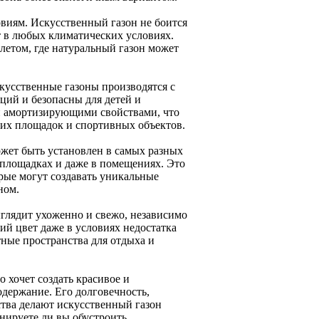
виям. Искусственный газон не боится
т в любых климатических условиях.
летом, где натуральный газон может
кусственные газоны производятся с
ций и безопасны для детей и
и амортизирующими свойствами, что
ких площадок и спортивных объектов.
жет быть установлен в самых разных
х площадках и даже в помещениях. Это
рые могут создавать уникальные
ном.
глядит ухоженно и свежо, независимо
кий цвет даже в условиях недостатка
тные пространства для отдыха и
 хочет создать красивое и
одержание. Его долговечность,
ства делают искусственный газон
нируете ли вы обустроить