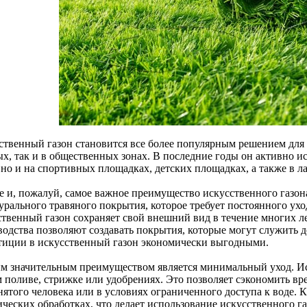
ственный газон становится все более популярным решением для 
х, так и в общественных зонах. В последние годы он активно исп
, но и на спортивных площадках, детских площадках, а также в 
е и, пожалуй, самое важное преимущество искусственного газона
урального травяного покрытия, которое требует постоянного ухо
ственный газон сохраняет свой внешний вид в течение многих л
одства позволяют создавать покрытия, которые могут служить до
тиции в искусственный газон экономически выгодными.
м значительным преимуществом является минимальный уход. Ис
м поливе, стрижке или удобрениях. Это позволяет сэкономить вре
нятого человека или в условиях ограниченного доступа к воде. 
ических обработках, что делает использование искусственного г