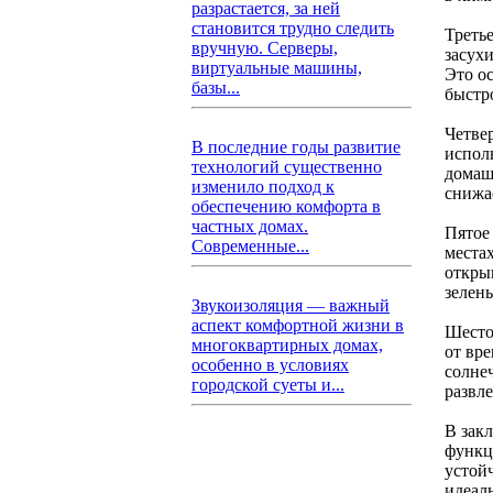
разрастается, за ней
становится трудно следить
Треть
вручную. Серверы,
засух
виртуальные машины,
Это о
базы...
быстр
Четве
В последние годы развитие
испол
технологий существенно
домаш
изменило подход к
снижа
обеспечению комфорта в
частных домах.
Пятое
Современные...
места
откры
зелен
Звукоизоляция — важный
аспект комфортной жизни в
Шесто
многоквартирных домах,
от вре
особенно в условиях
солне
городской суеты и...
развл
В закл
функци
устой
идеал