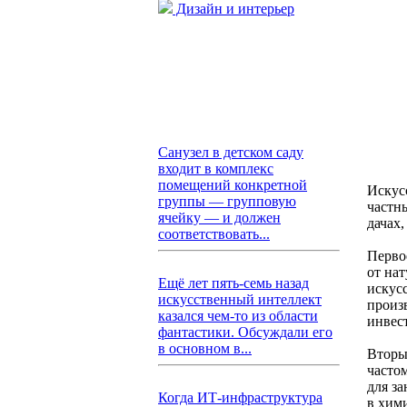
Дизайн и интерьер
Санузел в детском саду
входит в комплекс
помещений конкретной
Искус
группы — групповую
частны
ячейку — и должен
дачах
соответствовать...
Перво
от нат
Ещё лет пять-семь назад
искус
искусственный интеллект
произв
казался чем-то из области
инвес
фантастики. Обсуждали его
в основном в...
Вторы
часто
для за
Когда ИТ-инфраструктура
в хим