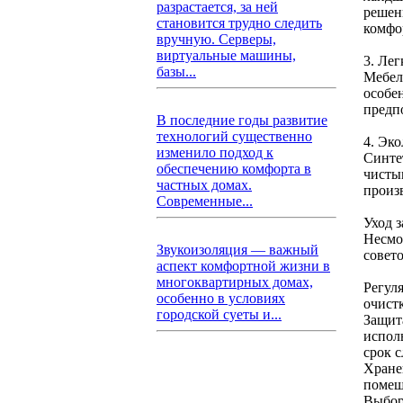
разрастается, за ней
решен
становится трудно следить
комфо
вручную. Серверы,
виртуальные машины,
3. Лег
базы...
Мебель
особе
предп
В последние годы развитие
технологий существенно
4. Эко
изменило подход к
Синте
обеспечению комфорта в
чисты
частных домах.
произв
Современные...
Уход 
Несмот
Звукоизоляция — важный
совето
аспект комфортной жизни в
многоквартирных домах,
Регуля
особенно в условиях
очист
городской суеты и...
Защит
исполь
срок 
Хране
помещ
Выбор