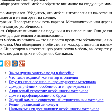
ыборе ротанговой мебели обратите внимание на следующие мом
во материалов. Убедитесь, что мебель изготовлена из качествен
скается и не выгорает на солнце.
рукция. Проверьте прочность каркаса. Металлические или дере
нительную устойчивость.
рт. Обратите внимание на подушки и их наполнение. Они должн
ыми для длительного использования.
ая мебель из ротанга — это не просто предметы обстановки, а на
ранства. Она объединяет в себе стиль и комфорт, позволяя насл
хе. Инвестируя в качественную ротанговую мебель, вы создаете 
ранство для отдыха и общения с близкими.
Зачем нужна очистка воды в бассейне
Что такое водяной конвектор отопления
Брус из клееного шпона: преимущества материала
Дождеприёмник: особенности и преимущества
Акриловый герметик: особенности материала
Дом из профилированного бруса
Жидкий камень: современный строительный материал
Релин: резиновый линолеум
Напыляемая гидроизоляция: особенности материала