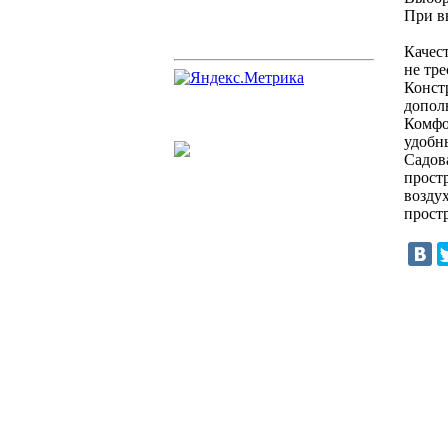
При в
Качест
не тре
Конст
допол
Комфо
удобн
Садов
прост
возду
прост