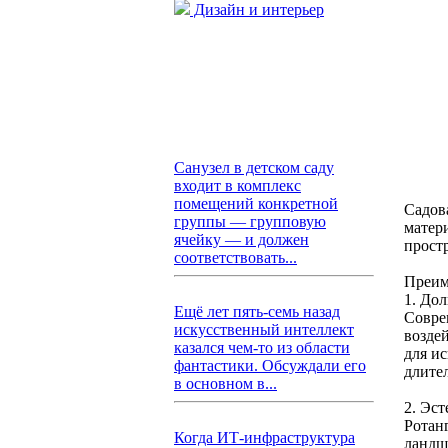
Дизайн и интерьер
Санузел в детском саду
входит в комплекс
помещений конкретной
Садова
группы — групповую
матери
ячейку — и должен
прост
соответствовать...
Преим
1. До
Ещё лет пять-семь назад
Совре
искусственный интеллект
возде
казался чем-то из области
для ис
фантастики. Обсуждали его
длите
в основном в...
2. Эст
Ротанг
Когда ИТ-инфраструктура
ландш