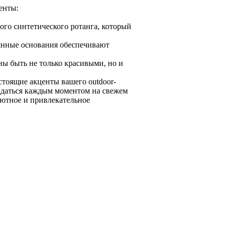
енты:
ного синтетического ротанга, который
вянные основания обеспечивают
ы быть не только красивыми, но и
стоящие акценты вашего outdoor-
аждаться каждым моментом на свежем
уютное и привлекательное