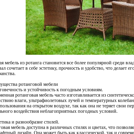
я мебель из ротанга становится все более популярной среди вла
ал сочетает в себе эстетику, прочность и удобство, что делает е
ранства.
ущества ротанговой мебели
лговечность и устойчивость к погодным условиям.
менная ротанговая мебель часто изготавливается из синтетическ
йствию влаги, ультрафиолетовых лучей и температурных колебан
пользования на открытом воздухе, так как она не теряет свои пе
льного воздействия неблагоприятных погодных условий.
етика и разнообразие стилей.
овая мебель доступна в различных стилях и цветах, что позволя
афтный дизайн. Она может быть как классической, так и совреме