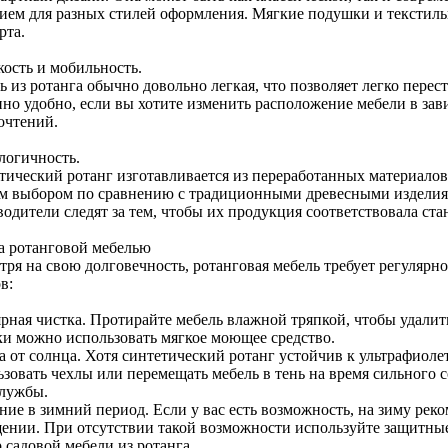
ием для разных стилей оформления. Мягкие подушки и текстил
рта.
кость и мобильность.
 из ротанга обычно довольно легкая, что позволяет легко переста
нно удобно, если вы хотите изменить расположение мебели в за
очтений.
логичность.
тический ротанг изготавливается из переработанных материалов,
м выбором по сравнению с традиционными древесными изделиям
одители следят за тем, чтобы их продукция соответствовала ста
за ротанговой мебелью
ря на свою долговечность, ротанговая мебель требует регулярно
в:
рная чистка. Протирайте мебель влажной тряпкой, чтобы удалить
ки можно использовать мягкое моющее средство.
а от солнца. Хотя синтетический ротанг устойчив к ультрафиоле
зовать чехлы или перемещать мебель в тень на время сильного с
службы.
ние в зимний период. Если у вас есть возможность, на зиму рек
ении. При отсутствии такой возможности используйте защитны
 садовой мебели из ротанга