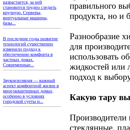
разрастается, за ней
правильного выб
становится трудно следить
вручную. Серверы,
продукта, но и 
виртуальные машины,
базы...
Разнообразие х
В последние годы развитие
для производит
технологий существенно
изменило подход к
использовать о
обеспечению комфорта в
частных домах.
жидкостей или 
Современные...
подход к выбор
Звукоизоляция — важный
аспект комфортной жизни в
многоквартирных домах,
Какую тару вы
особенно в условиях
городской суеты и...
Производители 
стеклянные, пл