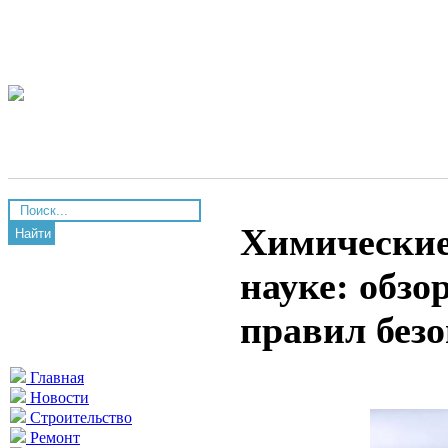
Химические
Найти
науке: обзо
правил без
Главная
Новости
Строительство
Ремонт