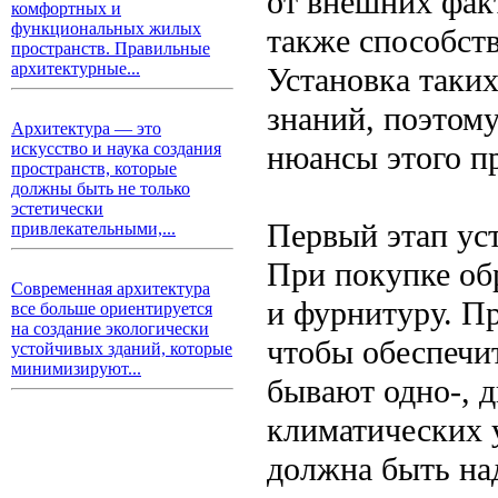
от внешних факт
комфортных и
функциональных жилых
также способст
пространств. Правильные
архитектурные...
Установка таких
знаний, поэтом
Архитектура — это
нюансы этого п
искусство и наука создания
пространств, которые
должны быть не только
эстетически
Первый этап ус
привлекательными,...
При покупке об
Современная архитектура
и фурнитуру. П
все больше ориентируется
на создание экологически
чтобы обеспечи
устойчивых зданий, которые
минимизируют...
бывают одно-, д
климатических 
должна быть на