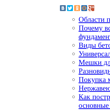
Области п
Почему в
фундамен
Виды бет
Универса
Мешки дл
Разновид
Покупка м
Нержаве
Как постр
основные