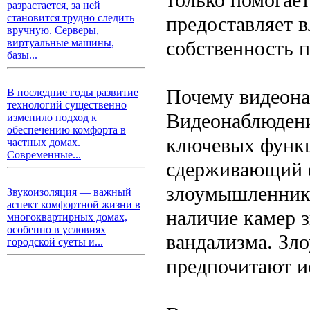
разрастается, за ней
становится трудно следить
предоставляет в
вручную. Серверы,
собственность 
виртуальные машины,
базы...
Почему видеон
В последние годы развитие
технологий существенно
Видеонаблюдени
изменило подход к
обеспечению комфорта в
ключевых функц
частных домах.
Современные...
сдерживающий 
злоумышленнико
Звукоизоляция — важный
аспект комфортной жизни в
наличие камер 
многоквартирных домах,
особенно в условиях
вандализма. Зл
городской суеты и...
предпочитают ис