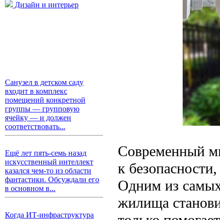
Дизайн и интерьер
Санузел в детском саду
входит в комплекс
помещений конкретной
группы — групповую
ячейку — и должен
соответствовать...
Современный ми
Ещё лет пять-семь назад
искусственный интеллект
к безопасности,
казался чем-то из области
фантастики. Обсуждали его
Одним из самых
в основном в...
жилища станови
Когда ИТ-инфраструктура
только помогает