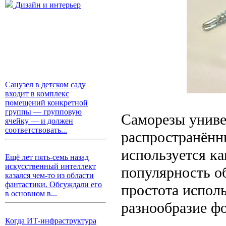
Дизайн и интерьер
Санузел в детском саду
входит в комплекс
помещений конкретной
группы — групповую
Саморезы униве
ячейку — и должен
соответствовать...
распространённ
используется ка
Ещё лет пять-семь назад
искусственный интеллект
популярность о
казался чем-то из области
фантастики. Обсуждали его
простота исполь
в основном в...
разнообразие ф
Когда ИТ-инфраструктура