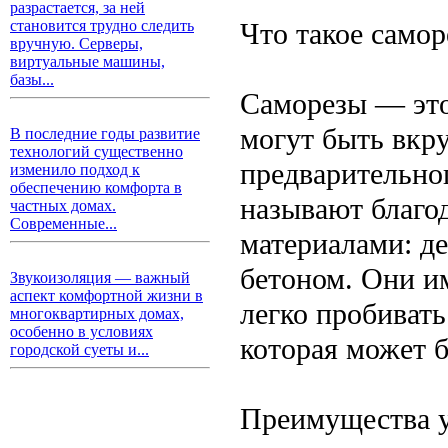
разрастается, за ней
Что такое само
становится трудно следить
вручную. Серверы,
виртуальные машины,
базы...
Саморезы — это
могут быть вкр
В последние годы развитие
технологий существенно
предварительно
изменило подход к
обеспечению комфорта в
называют благо
частных домах.
Современные...
материалами: де
бетоном. Они и
Звукоизоляция — важный
аспект комфортной жизни в
легко пробивать
многоквартирных домах,
особенно в условиях
которая может б
городской суеты и...
Преимущества у