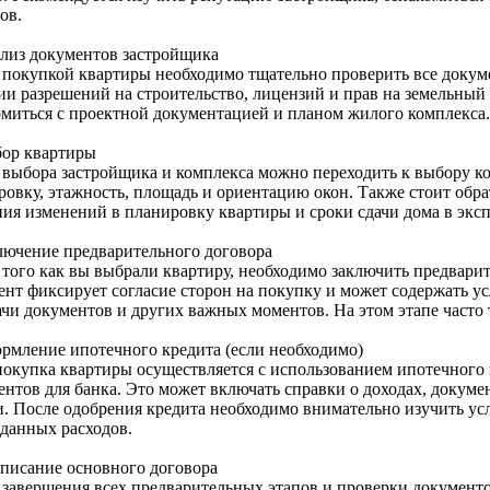
ов.
ализ документов застройщика
 покупкой квартиры необходимо тщательно проверить все докум
ии разрешений на строительство, лицензий и прав на земельный 
омиться с проектной документацией и планом жилого комплекса.
бор квартиры
 выбора застройщика и комплекса можно переходить к выбору к
ровку, этажность, площадь и ориентацию окон. Также стоит обр
ния изменений в планировку квартиры и сроки сдачи дома в экс
ключение предварительного договора
 того как вы выбрали квартиру, необходимо заключить предвари
ент фиксирует согласие сторон на покупку и может содержать ус
ачи документов и других важных моментов. На этом этапе часто 
ормление ипотечного кредита (если необходимо)
покупка квартиры осуществляется с использованием ипотечного 
нтов для банка. Это может включать справки о доходах, докумен
и. После одобрения кредита необходимо внимательно изучить ус
данных расходов.
дписание основного договора
 завершения всех предварительных этапов и проверки документ