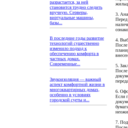
разрастается, за ней
жильц
становится трудно следить
вручную. Серверы,
3. Ан
виртуальные машины,
Перед
базы...
налич
ознак
В последние годы развитие
4. Вы
технологий существенно
После
изменило подход к
плани
обеспечению комфорта в
внесе
частных домах.
Современные...
5. За
После
докум
Звукоизоляция — важный
перед
аспект комфортной жизни в
многоквартирных домах,
6. Оф
особенно в условиях
Если 
городской суеты и...
докуме
бумаг
неожи
7. По
После