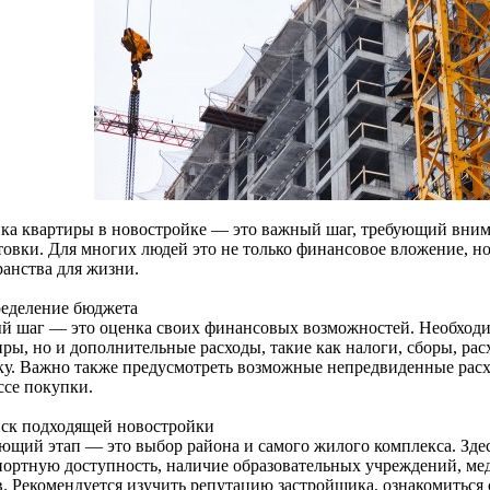
ка квартиры в новостройке — это важный шаг, требующий вним
товки. Для многих людей это не только финансовое вложение, н
ранства для жизни.
ределение бюджета
й шаг — это оценка своих финансовых возможностей. Необходим
ры, но и дополнительные расходы, такие как налоги, сборы, рас
ку. Важно также предусмотреть возможные непредвиденные расх
ссе покупки.
иск подходящей новостройки
ющий этап — это выбор района и самого жилого комплекса. Здес
портную доступность, наличие образовательных учреждений, ме
в. Рекомендуется изучить репутацию застройщика, ознакомитьс