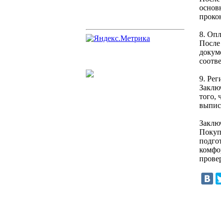
основ
проко
8. Оп
После
докум
соотв
9. Ре
Заклю
того,
выпис
Заклю
Покуп
подго
комфо
прове