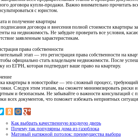
ного договора купли-продажи. Важно внимательно прочитать все
нсультироваться с юристом.
лата и получение квартиры
 подписания договора и внесения полной стоимости квартиры з
енты на недвижимость. Не забудьте проверить все условия, каса
етствие заявленным характеристикам.
гистрация права собственности
чительный этап — это регистрация права собственности на кварт
 чтобы официально стать владельцем недвижимости. После успе
ку из ЕГРН, которая подтвердит ваше право на квартиру.
чение
ка квартиры в новостройке — это сложный процесс, требующий
товки. Следуя этим этапам, вы сможете минимизировать риски и
ртным и безопасным. Не забывайте о важности консультаций с 
рки всех документов, что поможет избежать неприятных ситуаци
Как выбрать качественную входную дверь
Почему так популярны дома из газоблока
Матовый натяжной потолок: преимущества выбора