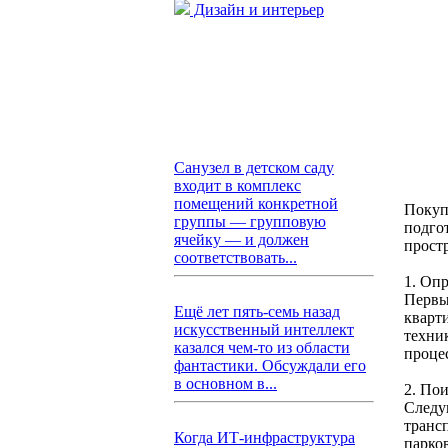
Дизайн и интерьер
Санузел в детском саду
входит в комплекс
помещений конкретной
Покуп
группы — групповую
подго
ячейку — и должен
прост
соответствовать...
1. Оп
Первы
Ещё лет пять-семь назад
кварти
искусственный интеллект
техни
казался чем-то из области
проце
фантастики. Обсуждали его
в основном в...
2. По
Следу
транс
Когда ИТ-инфраструктура
парко