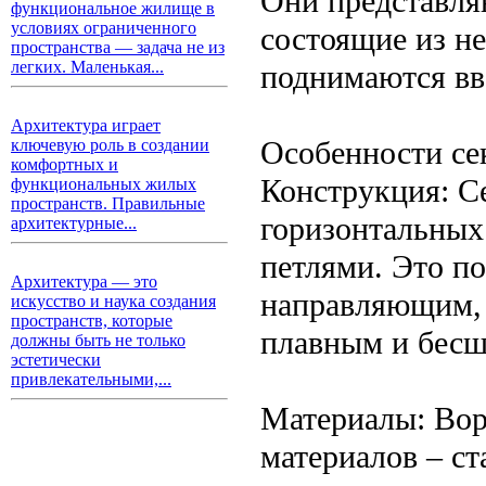
Они представля
функциональное жилище в
условиях ограниченного
состоящие из н
пространства — задача не из
легких. Маленькая...
поднимаются вв
Архитектура играет
Особенности се
ключевую роль в создании
комфортных и
Конструкция: С
функциональных жилых
пространств. Правильные
горизонтальных
архитектурные...
петлями. Это по
Архитектура — это
направляющим, 
искусство и наука создания
пространств, которые
плавным и бес
должны быть не только
эстетически
привлекательными,...
Материалы: Вор
материалов – с