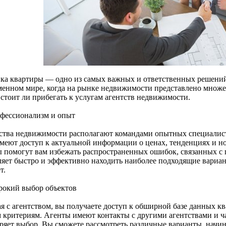
ка квартиры — одно из самых важных и ответственных решений
менном мире, когда на рынке недвижимости представлено множе
 стоит ли прибегать к услугам агентств недвижимости.
офессионализм и опыт
ства недвижимости располагают командами опытных специалист
меют доступ к актуальной информации о ценах, тенденциях и н
ы помогут вам избежать распространенных ошибок, связанных с
ляет быстро и эффективно находить наиболее подходящие вариа
т.
рокий выбор объектов
я с агентством, вы получаете доступ к обширной базе данных кв
 критериям. Агенты имеют контакты с другими агентствами и ч
ряет выбор. Вы сможете рассмотреть различные варианты, начин