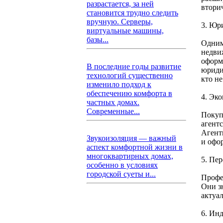
разрастается, за ней
втори
становится трудно следить
вручную. Серверы,
3. Юр
виртуальные машины,
базы...
Одним
недви
оформ
В последние годы развитие
юриди
технологий существенно
кто н
изменило подход к
обеспечению комфорта в
4. Эк
частных домах.
Современные...
Покупк
агент
Агент
Звукоизоляция — важный
и офо
аспект комфортной жизни в
многоквартирных домах,
5. Пе
особенно в условиях
городской суеты и...
Профе
Они з
актуа
6. Ин