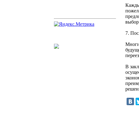
Кажды
пожел
предл
выбор
7. По
Многи
будущ
перее
В зак
осуще
эконо
преим
решен