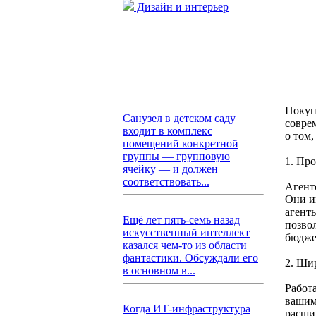
Дизайн и интерьер
Покуп
Санузел в детском саду
совре
входит в комплекс
о том,
помещений конкретной
группы — групповую
1. Пр
ячейку — и должен
соответствовать...
Агент
Они и
агент
Ещё лет пять-семь назад
позво
искусственный интеллект
бюдже
казался чем-то из области
фантастики. Обсуждали его
2. Ши
в основном в...
Работа
вашим
Когда ИТ-инфраструктура
расши