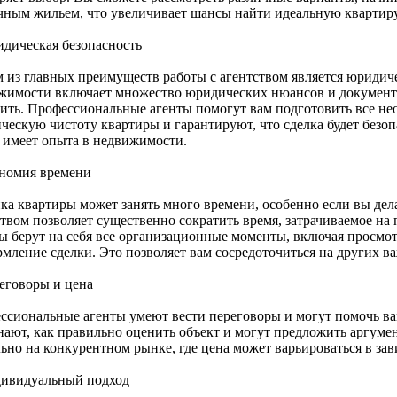
чным жильем, что увеличивает шансы найти идеальную квартиру
идическая безопасность
 из главных преимуществ работы с агентством является юридич
жимости включает множество юридических нюансов и документ
ить. Профессиональные агенты помогут вам подготовить все не
ческую чистоту квартиры и гарантируют, что сделка будет безоп
е имеет опыта в недвижимости.
ономия времени
а квартиры может занять много времени, особенно если вы делае
ством позволяет существенно сократить время, затрачиваемое на
ы берут на себя все организационные моменты, включая просмот
рмление сделки. Это позволяет вам сосредоточиться на других в
реговоры и цена
ссиональные агенты умеют вести переговоры и могут помочь ва
нают, как правильно оценить объект и могут предложить аргуме
льно на конкурентном рынке, где цена может варьироваться в за
дивидуальный подход