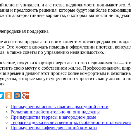
й клиент уникален, и агентства недвижимости понимают это. 
ания и предложить решения, которые будут наиболее подходящи
ожить альтернативные варианты, о которых вы могли не подумат
.
слепродажная поддержка
е агентства предлагают своим клиентам послепродажную поддер
ем. Это может включать помощь в оформлении ипотеки, консуль
зда, а также советы по управлению недвижимостью.
лючение, покупка квартиры через агентство недвижимости — э
ствить свою мечту о собственном жилье. Профессионализм, шир
мия времени делают этот процесс более комфортным и безопасны
ущества, которые могут существенно упростить вашу жизнь и п
ия.
Преимущества использования арматурной сетки
Рольставни: действительно ли они надежны
Преимущества террасы в загородном доме
Террасная доска из лиственницы: особенности пиломатери
Преимущества кафеля для ванной комнаты