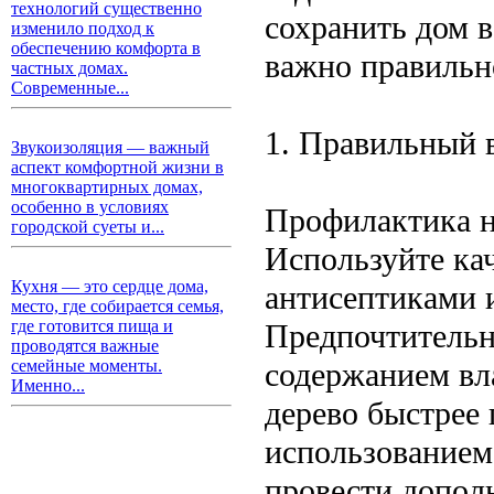
технологий существенно
сохранить дом в
изменило подход к
обеспечению комфорта в
важно правильно
частных домах.
Современные...
1. Правильный 
Звукоизоляция — важный
аспект комфортной жизни в
многоквартирных домах,
особенно в условиях
Профилактика на
городской суеты и...
Используйте ка
Кухня — это сердце дома,
антисептиками 
место, где собирается семья,
где готовится пища и
Предпочтительн
проводятся важные
содержанием вла
семейные моменты.
Именно...
дерево быстрее
использованием
провести допол