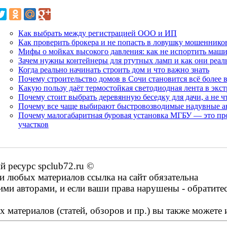
Как выбрать между регистрацией ООО и ИП
Как проверить брокера и не попасть в ловушку мошеннико
Мифы о мойках высокого давления: как не испортить маши
Зачем нужны контейнеры для ртутных ламп и как они реал
Когда реально начинать строить дом и что важно знать
Почему строительство домов в Сочи становится всё более
Какую пользу даёт термостойкая светодиодная лента в экс
Почему стоит выбрать деревянную беседку для дачи, а не ч
Почему все чаще выбирают быстровозводимые надувные а
Почему малогабаритная буровая установка МГБУ — это п
участков
 ресурс spclub72.ru ©
 любых материалов ссылка на сайт обязательна
ими авторами, и если ваши права нарушены - обратите
 материалов (статей, обзоров и пр.) вы также можете