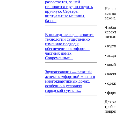
разрастается, за ней
становится трудно следить
Не ва
вручную. Серверы,
всегд
виртуальные машины,
важна
базы...
Чтобы
характ
В последние годы развитие
низки
технологий существенно
изменило подход к
• кур
обеспечению комфорта в
частных домах.
• защ
Современные...
• ком
Звукоизоляция — важный
• каск
аспект комфортной жизни в
многоквартирных домах,
• оде
особенно в условиях
городской суеты и...
• фор
Для к
требо
повре