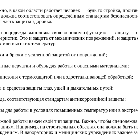
жно, в какой области работает человек — будь то стройка, прои
а должна соответствовать определённым стандартам безопасности
я часть защиты здоровья.
 спецодежда выполняла свою основную функцию — защиту — о
еристик. Это и защита от механических повреждений, и защита о
х или высоких температур.
тки и брюки с усиленной защитой от повреждений;
итные перчатки и обувь для работы с опасными материалами;
бинезоны с термозащитой или водоотталкивающей обработкой;
и и средства защиты глаз, ушей и дыхательных путей;
жда, соответствующая стандартам антикоррозийной защиты;
мы для работы в условиях повышенных температур или в экстре
аждой работы важен свой тип защиты. Важно, чтобы спецодежда
ваниям. Например, на строительных объектах она должна быть и
ждениям. В лабораториях и медицинских учреждениях важнее за