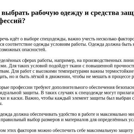
 выбрать рабочую одежду и средства за
фессий?
 речь идёт о выборе спецодежды, важно учесть несколько факто
тся соответствие одежды условиям работы. Одежда должна быть н
возможных опасностей.
еделённых сферах работы, например, на производственных линия
ими. Для таких условий подойдут ткани с повышенной прочнос
твам. Для работ с высокими температурами важны термостойкие
ать, но и быть лёгкой в движении, чтобы не мешать в процессе 
орые профессии требуют дополнительного обеспечения безопаснос
идуальной защиты. В таких случаях к спецодежде могут прилага
тки и каски. Важно, чтобы каждый элемент защиты был выбран с
ы.
дежда должна обеспечивать удобство в работе и максимально м
 правильный выбор размеров и материалов для определённых ус
том этих факторов можно обеспечить себе максимальную защиту 