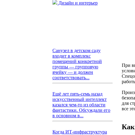
Дизайн и интерьер
Санузел в детском саду
входит в комплекс
помещений конкретной
При в
группы — групповую
услов
ячейку — и должен
Спецо
соответствовать...
работ
Произ
Ещё лет пять-семь назад
безоп
искусственный интеллект
для с
казался чем-то из области
все эт
фантастики. Обсуждали его
в основном в...
Как
Когда ИТ-инфраструктура