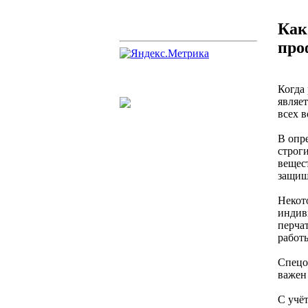
Как
про
Когда
являе
всех 
В опр
строг
вещес
защищ
Некот
индив
перча
работ
Спецо
важен
С учё