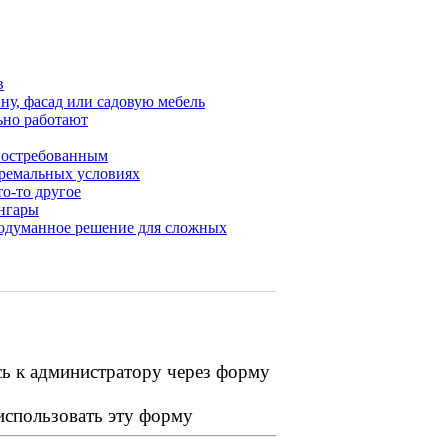
в
ну, фасад или садовую мебель
ьно работают
 востребованным
тремальных условиях
то-то другое
нгары
родуманное решение для сложных
сь к администратору через форму
 использовать эту форму