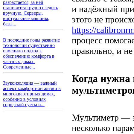
разрастается, за ней
и надёжный при
становится трудно следить
вручную. Серверы,
этого не происх
виртуальные машины,
базы...
https://calibron
процесс помогае
В последние годы развитие
технологий существенно
правильно, и не
изменило подход к
обеспечению комфорта в
частных домах.
Современные...
Когда нужна
Звукоизоляция — важный
мультиметро
аспект комфортной жизни в
многоквартирных домах,
особенно в условиях
городской суеты и...
Мультиметр — э
несколько пара