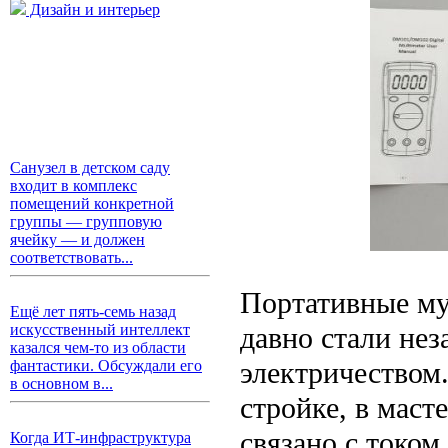
Дизайн и интерьер
Санузел в детском саду
входит в комплекс
помещений конкретной
группы — групповую
ячейку — и должен
соответствовать...
Портативные му
Ещё лет пять-семь назад
давно стали не
искусственный интеллект
казался чем-то из области
электричеством.
фантастики. Обсуждали его
в основном в...
стройке, в маст
связано с током
Когда ИТ-инфраструктура