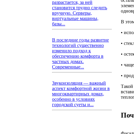
остал
разрастается, за ней
элемен
становится трудно следить
однов
вручную. Серверы,
виртуальные машины,
В этом
базы...
• исп
В последние годы развитие
• сте
технологий существенно
изменило подход к
• осте
обеспечению комфорта в
частных домах.
• чащ
Современные...
• про
Звукоизоляция — важный
Такой 
аспект комфортной жизни в
встав
многоквартирных домах,
теплоп
особенно в условиях
городской суеты и...
Поч
Фасад