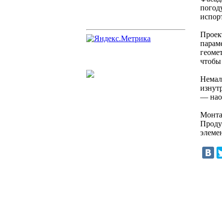
погоду
испорт
Проек
парам
геоме
чтобы
Немало
изнут
— нао
Монта
Проду
элеме