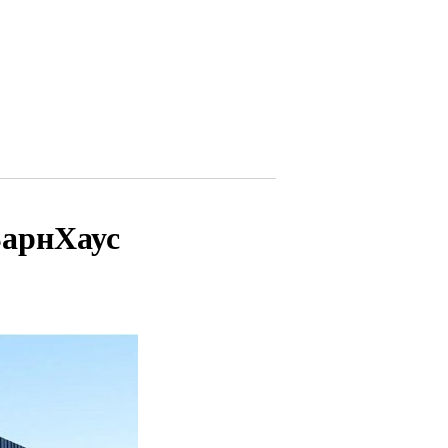
БарнХаус