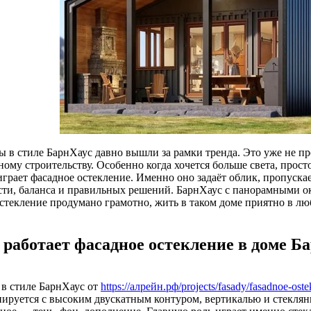
ы в стиле БарнХаус давно вышли за рамки тренда. Это уже не пр
ному строительству. Особенно когда хочется больше света, прос
играет фасадное остекление. Именно оно задаёт облик, пропускае
сти, баланса и правильных решений. БарнХаус с панорамными ок
остекление продумано грамотно, жить в таком доме приятно в лю
 работает фасадное остекление в доме Б
 в стиле БарнХаус от
https://алрейн.рф/projects/fasady/fasadnoe-oste
иируется с высоким двускатным контуром, вертикалью и стеклянн