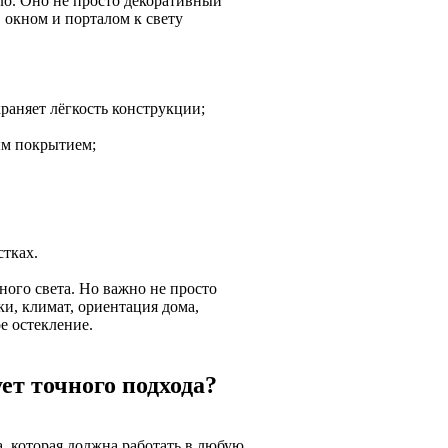
ло. Оно не просто декоративный
, окном и порталом к свету
раняет лёгкость конструкции;
ым покрытием;
стках.
ного света. Но важно не просто
ки, климат, ориентация дома,
е остекление.
ет точного подхода?
а, которая должна работать в любую