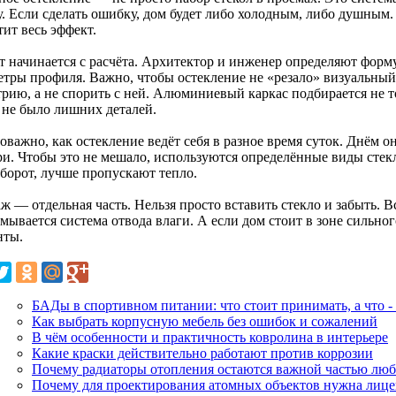
. Если сделать ошибку, дом будет либо холодным, либо душным. 
ит весь эффект.
т начинается с расчёта. Архитектор и инженер определяют форму
етры профиля. Важно, чтобы остекление не «резало» визуальный
трию, а не спорить с ней. Алюминиевый каркас подбирается не т
 не было лишних деталей.
важно, как остекление ведёт себя в разное время суток. Днём о
ри. Чтобы это не мешало, используются определённые виды стек
борот, лучше пропускают тепло.
ж — отдельная часть. Нельзя просто вставить стекло и забыть. 
мывается система отвода влаги. А если дом стоит в зоне сильн
нты.
БАДы в спортивном питании: что стоит принимать, а что - 
Как выбрать корпусную мебель без ошибок и сожалений
В чём особенности и практичность ковролина в интерьере
Какие краски действительно работают против коррозии
Почему радиаторы отопления остаются важной частью люб
Почему для проектирования атомных объектов нужна лице