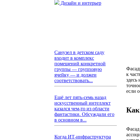
Дизайн и интерьер
Санузел в детском саду
входит в комплекс
помещений конкретной
Фасад
группы — групповую
к част
ячейку — и должен
здесь 
соответствовать...
точно
если 
Ещё лет пять-семь назад
искусственный интеллект
Как
казался чем-то из области
фантастики. Обсуждали его
в основном в...
Фасад
ассоц
Когда ИТ-инфраструктура