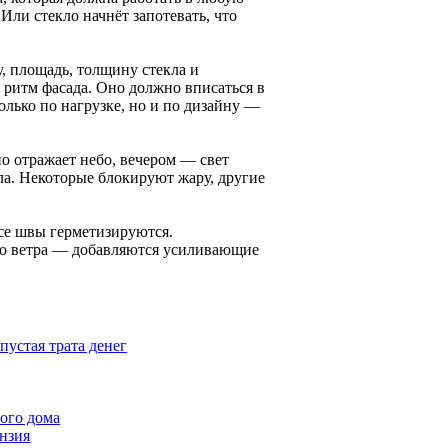
Или стекло начнёт запотевать, что
, площадь, толщину стекла и
 ритм фасада. Оно должно вписаться в
олько по нагрузке, но и по дизайну —
но отражает небо, вечером — свет
ла. Некоторые блокируют жару, другие
Все швы герметизируются.
ого ветра — добавляются усиливающие
пустая трата денег
ого дома
нзия