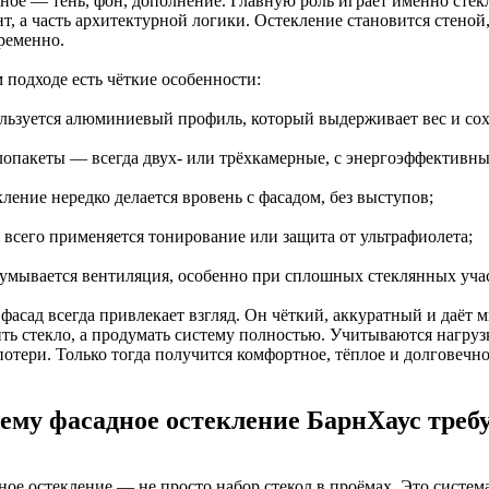
ьное — тень, фон, дополнение. Главную роль играет именно стек
т, а часть архитектурной логики. Остекление становится стеной
ременно.
 подходе есть чёткие особенности:
ользуется алюминиевый профиль, который выдерживает вес и сох
клопакеты — всегда двух- или трёхкамерные, с энергоэффективн
кление нередко делается вровень с фасадом, без выступов;
е всего применяется тонирование или защита от ультрафиолета;
думывается вентиляция, особенно при сплошных стеклянных уча
фасад всегда привлекает взгляд. Он чёткий, аккуратный и даёт м
ить стекло, а продумать систему полностью. Учитываются нагруз
отери. Только тогда получится комфортное, тёплое и долговечно
ему фасадное остекление БарнХаус требу
ное остекление — не просто набор стекол в проёмах. Это систем