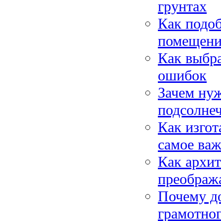
грунтах
Как подо
помещени
Как выбра
ошибок
Зачем нуж
подсолне
Как изгот
самое ва
Как архит
преображ
Почему до
грамотног