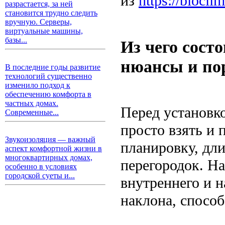
из
https://biocli
разрастается, за ней
становится трудно следить
вручную. Серверы,
виртуальные машины,
базы...
Из чего сост
нюансы и по
В последние годы развитие
технологий существенно
изменило подход к
обеспечению комфорта в
частных домах.
Перед установк
Современные...
просто взять и 
Звукоизоляция — важный
планировку, дли
аспект комфортной жизни в
многоквартирных домах,
перегородок. На
особенно в условиях
городской суеты и...
внутреннего и н
наклона, способ