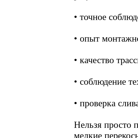
• точное соблю
• опыт монтажн
• качество трас
• соблюдение т
• проверка слив
Нельзя просто 
мелкие перекос