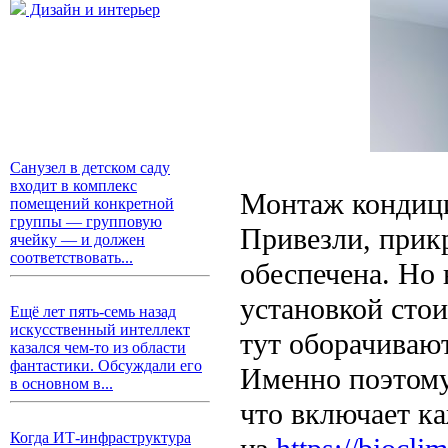
Дизайн и интерьер
Санузел в детском саду
входит в комплекс
Монтаж кондици
помещений конкретной
группы — групповую
Привезли, прик
ячейку — и должен
соответствовать...
обеспечена. Но 
установкой сто
Ещё лет пять-семь назад
искусственный интеллект
тут оборачиваю
казался чем-то из области
фантастики. Обсуждали его
Именно поэтому
в основном в...
что включает к
Когда ИТ-инфраструктура