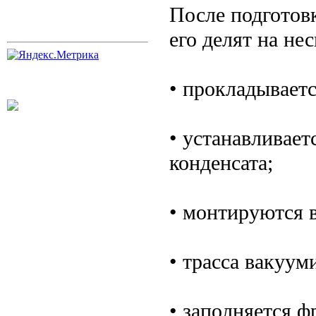
После подготов
его делят на нес
• прокладываетс
• устанавливает
конденсата;
• монтируются 
• трасса вакуум
• заполняется ф