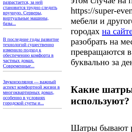
этом случае на
разрастается, за ней
становится трудно следить
https://super-ev
вручную. Серверы,
виртуальные машины,
мебели и другог
базы...
городах
на сайт
разобрать на ме
В последние годы развитие
технологий существенно
превращаются в 
изменило подход к
обеспечению комфорта в
буквально за де
частных домах.
Современные...
Звукоизоляция — важный
Какие шатры 
аспект комфортной жизни в
многоквартирных домах,
используют?
особенно в условиях
городской суеты и...
Шатры бывают р