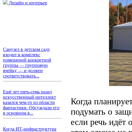
Дизайн и интерьер
Санузел в детском саду
входит в комплекс
помещений конкретной
группы — групповую
ячейку — и должен
соответствовать...
Ещё лет пять-семь назад
искусственный интеллект
Когда планируе
казался чем-то из области
фантастики. Обсуждали его
подумать о защи
в основном в...
если речь идёт 
Когда ИТ-инфраструктура