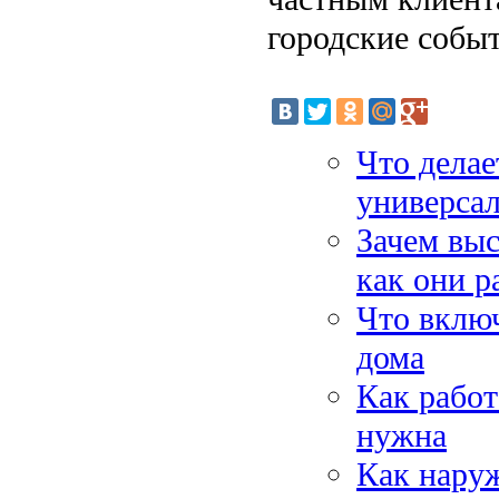
городские событ
Что дела
универса
Зачем вы
как они р
Что включ
дома
Как работ
нужна
Как нару