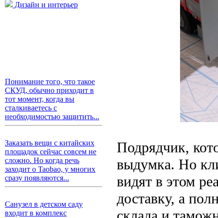
Дизайн и интерьер
Понимание того, что такое
СКУД, обычно приходит в
тот момент, когда вы
сталкиваетесь с
необходимостью защитить...
Заказать вещи с китайских
Подрядчик, кото
площадок сейчас совсем не
выдумка. Но к
сложно. Но когда речь
заходит о Taobao, у многих
видят в этом ре
сразу появляются...
доставку, а пол
Санузел в детском саду
склада и таможн
входит в комплекс