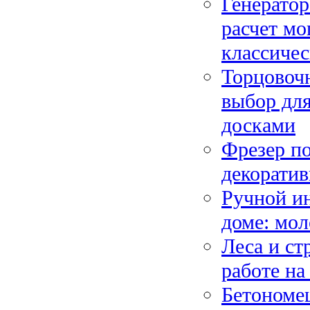
Генератор
расчет м
классиче
Торцовочн
выбор для
досками
Фрезер по
декоратив
Ручной и
доме: мол
Леса и ст
работе на
Бетономеш