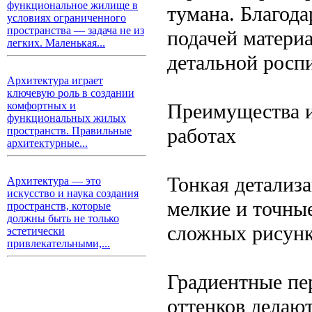
функциональное жилище в
тумана. Благода
условиях ограниченного
пространства — задача не из
подачей материа
легких. Маленькая...
детальной роспи
Архитектура играет
ключевую роль в создании
Преимущества и
комфортных и
функциональных жилых
работах
пространств. Правильные
архитектурные...
Тонкая детализа
Архитектура — это
искусство и наука создания
мелкие и точны
пространств, которые
должны быть не только
сложных рисунк
эстетически
привлекательными,...
Градиентные пе
оттенков делаю