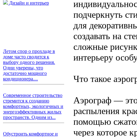
индивидуальнос
Дизайн и интерьер
подчеркнуть ст
для декоративны
создавать на ст
сложные рисунк
Летом спор о прохладе в
интерьеру особ
доме часто сводится к
выбору одного решения.
Одни уверены, что
достаточно мощного
Что такое аэрог
кондиционера....
Современное строительство
Аэрограф — это
стремится к созданию
комфортных, экологичных и
распыления кра
энергоэффективных жилых
пространств. Одним из...
помощью сжатог
через которое к
Обустроить комфортное и