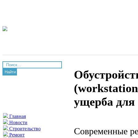
Обустройст
Найти
(workstatio
ущерба для
Главная
Новости
Современные ре
Строительство
Ремонт