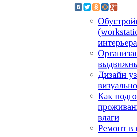
Обустрой
(workstat
интерьера
Организац
выдвижны
Дизайн у
визуально
Как подго
проживани
влаги
Ремонт в 