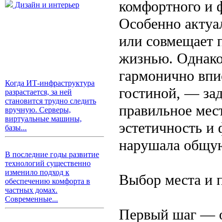
комфортного и 
Дизайн и интерьер
Особенно актуал
или совмещает 
жизнью. Однако 
гармонично впи
Когда ИТ-инфраструктура
гостиной, — зад
разрастается, за ней
становится трудно следить
правильное мест
вручную. Серверы,
виртуальные машины,
эстетичность и 
базы...
нарушала общую
В последние годы развитие
технологий существенно
изменило подход к
Выбор места и 
обеспечению комфорта в
частных домах.
Современные...
Первый шаг — о