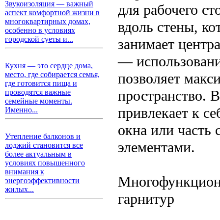
Звукоизоляция — важный
для рабочего ст
аспект комфортной жизни в
многоквартирных домах,
вдоль стены, к
особенно в условиях
городской суеты и...
занимает центр
— использовани
Кухня — это сердце дома,
позволяет макс
место, где собирается семья,
где готовится пища и
пространство. В
проводятся важные
семейные моменты.
привлекает к се
Именно...
окна или часть 
Утепление балконов и
элементами.
лоджий становится все
более актуальным в
условиях повышенного
внимания к
Многофункцион
энергоэффективности
жилых...
гарнитур