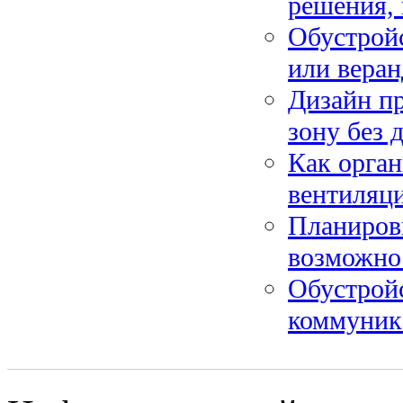
решения, 
Обустройс
или веран
Дизайн пр
зону без 
Как орган
вентиляци
Планиров
возможнос
Обустройс
коммуник