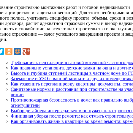
ование строительно-монтажных работ и готовой недвижимости
изации рисков и защиты инвестиций. Для этого необходимо вни
ового полиса, учитывать специфику проекта, объемы, сроки и в
ий договора, расчет адекватной страховой суммы и выбор надеж
асность и спокойствие на всех этапах строительства и эксплуат
льное страхование — залог успешного завершения проекта и за
ции.
Требования к вентиляции в газовой котельной частного до
Как правильно установить детские замки на окна и другие 
Высота и глубина ступеней лестницы в частном доме по ГО
Заземление и УЗО в ванной комнате и других помещения
Как узаконить перепланировку квартиры: документы, согл
Санитарные нормы и расстояния при строительстве на участ
линии
Противопожарная безопасность в доме: как правильно выбр
огнетушители
Выбор дизайнера интерьера: зачем он нужен, как строится р
Финишная уборка после ремонта: как отмыть строительную
Как организовать жизнь в квартире во время ремонта: вре