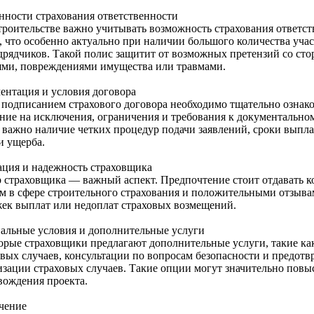
нности страхования ответственности
троительстве важно учитывать возможность страхования ответст
, что особенно актуально при наличии большого количества учас
дрядчиков. Такой полис защитит от возможных претензий со сто
ями, повреждениями имущества или травмами.
ентация и условия договора
 подписанием страхового договора необходимо тщательно ознако
ние на исключения, ограничения и требования к документально
 важно наличие четких процедур подачи заявлений, сроки выпл
и ущерба.
ация и надежность страховщика
 страховщика — важный аспект. Предпочтение стоит отдавать к
м в сфере строительного страхования и положительными отзыва
жек выплат или недоплат страховых возмещений.
альные условия и дополнительные услуги
орые страховщики предлагают дополнительные услуги, такие ка
овых случаев, консультации по вопросам безопасности и предотв
изации страховых случаев. Такие опции могут значительно повы
вождения проекта.
чение