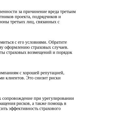
венности за причинение вреда третьим
тников проекта, подрядчиков и
роны третьих лиц, связанных с
миться с его условиями. Обратите
му оформлению страховых случаев.
аты страховых возмещений и порядок
омпаниям с хорошей репутацией,
ми клиентов. Это снизит риски
к сопровождение при урегулировании
ращения рисков, а также помощь в
сить эффективность страхового