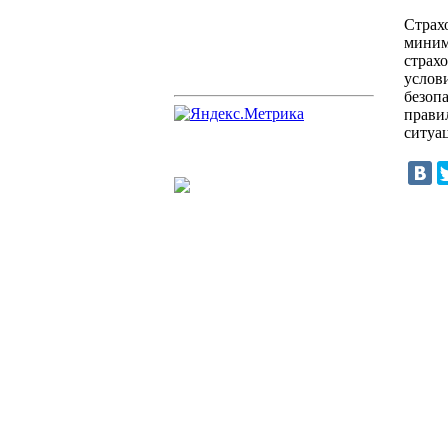
Страх
миним
страх
услов
безоп
прави
ситуа