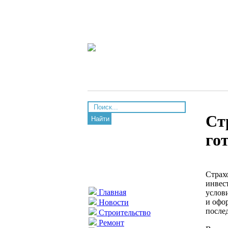
Ст
Найти
го
Страх
инвес
Главная
услов
и офо
Новости
после
Строительство
Ремонт