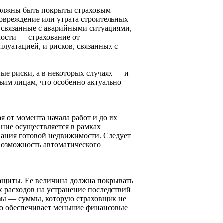
 должны быть покрыты страховым
повреждение или утрата строительных
, связанные с аварийными ситуациями,
ости — страхование от
луатацией, и рисков, связанных с
ые риски, а в некоторых случаях — и
ьим лицам, что особенно актуально
я от момента начала работ и до их
ание осуществляется в рамках
ования готовой недвижимости. Следует
 возможность автоматического
ащиты. Ее величина должна покрывать
х расходов на устранение последствий
изы — суммы, которую страховщик не
то обеспечивает меньшие финансовые