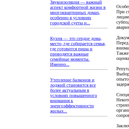
Звукоизоляция — важный
Особе
аспект комфортной жизни в
При с
многоквартирных домах,
лицам
особенно в условиях
субпо
городской суеты и...
авари
Докум
Кухня — это сердце дома,
Перед
место, где собирается семья,
внима
где готовится пища и
Также
проводятся важные
оценк
семейные моменты.
Именно...
Репут
Выбор
опыто
Утепление балконов и
задер
лоджий становится все
более актуальным в
Специ
условиях повышенного
Некот
внимания к
страх
энергоэффективности
орган
жилых...
сопро
Заклю