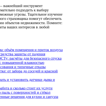
 — важнейший инструмент
мательно подходить к выбору
озможные угрозы. Тщательное изучение
ного страховщика помогут обеспечить
ации объектов недвижимости. Помните:
щиты ваших интересов в любой
ма: объём помещения и приток воздуха
средства защиты от падения
СТу: расчёты для безопасного спуска
х с повышенной влажностью
асования и типичные отказы
ке: от забора до соседей и красной
ать и установить датчики дыма и
абота и сколько стоит их услуги
 пыль с поверхностей и стёкол
менные решения для кухни и санузла