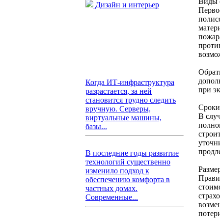
Виды 
Дизайн и интерьер
Перво
полис
матер
пожар
проти
возмо
Обрат
допол
Когда ИТ-инфраструктура
при э
разрастается, за ней
становится трудно следить
Сроки
вручную. Серверы,
В слу
виртуальные машины,
полно
базы...
строи
уточн
продл
В последние годы развитие
технологий существенно
Разме
изменило подход к
Прави
обеспечению комфорта в
стоим
частных домах.
страх
Современные...
возме
потер