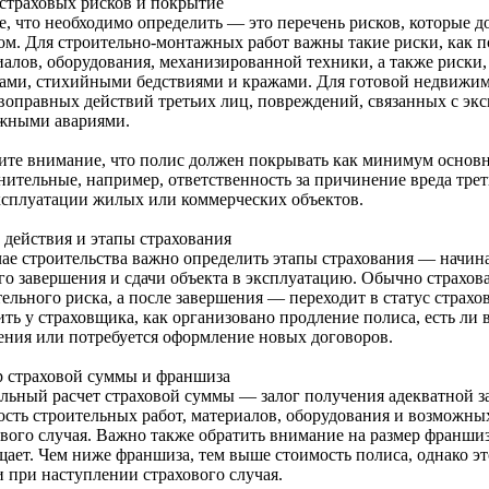
страховых рисков и покрытие
е, что необходимо определить — это перечень рисков, которые
ом. Для строительно-монтажных работ важны такие риски, как 
иалов, оборудования, механизированной техники, а также риски
ами, стихийными бедствиями и кражами. Для готовой недвижим
воправных действий третьих лиц, повреждений, связанных с эксп
жными авариями.
ите внимание, что полис должен покрывать как минимум основн
нительные, например, ответственность за причинение вреда трет
ксплуатации жилых или коммерческих объектов.
 действия и этапы страхования
чае строительства важно определить этапы страхования — начина
го завершения и сдачи объекта в эксплуатацию. Обычно страхов
тельного риска, а после завершения — переходит в статус страх
ить у страховщика, как организовано продление полиса, есть ли
ения или потребуется оформление новых договоров.
р страховой суммы и франшиза
льный расчет страховой суммы — залог получения адекватной з
ость строительных работ, материалов, оборудования и возможны
ового случая. Важно также обратить внимание на размер франш
щает. Чем ниже франшиза, тем выше стоимость полиса, однако э
и при наступлении страхового случая.