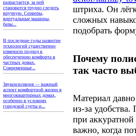
разрастается, за ней
штриха. Он лёгк
становится трудно следить
вручную. Серверы,
сложных навыков
виртуальные машины,
базы...
подобрать форм
В последние годы развитие
технологий существенно
изменило подход к
Почему поли
обеспечению комфорта в
частных домах.
так часто в
Современные...
Звукоизоляция — важный
аспект комфортной жизни в
многоквартирных домах,
Материал давно 
особенно в условиях
из-за удобства.
городской суеты и...
при аккуратной 
важно, когда по