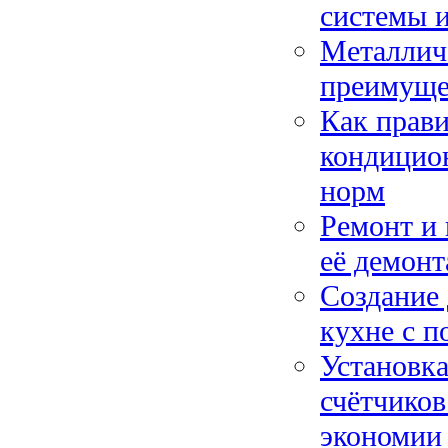
системы и
Металличе
преимуще
Как прав
кондицион
норм
Ремонт и 
её демон
Создание 
кухне с п
Установк
счётчиков
экономии